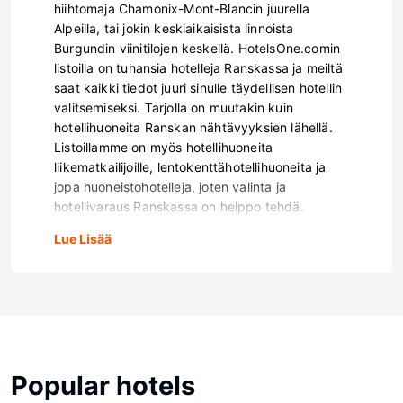
hiihtomaja Chamonix-Mont-Blancin juurella
Alpeilla, tai jokin keskiaikaisista linnoista
Burgundin viinitilojen keskellä. HotelsOne.comin
listoilla on tuhansia hotelleja Ranskassa ja meiltä
saat kaikki tiedot juuri sinulle täydellisen hotellin
valitsemiseksi. Tarjolla on muutakin kuin
hotellihuoneita Ranskan nähtävyyksien lähellä.
Listoillamme on myös hotellihuoneita
liikematkailijoille, lentokenttähotellihuoneita ja
jopa huoneistohotelleja, joten valinta ja
hotellivaraus Ranskassa on helppo tehdä.
Lue Lisää
Popular hotels