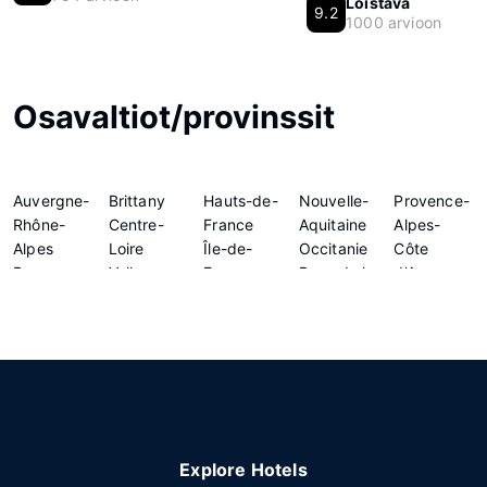
Loistava
9.2
1000 arvioon
Osavaltiot/provinssit
Auvergne-
Brittany
Hauts-de-
Nouvelle-
Provence-
Rhône-
Centre-
France
Aquitaine
Alpes-
Alpes
Loire
Île-de-
Occitanie
Côte
Bourgogne-
Valley
France
Pays de la
d'Azur
Franche-
Grand Est
Normandy
Loire
Comté
Explore Hotels