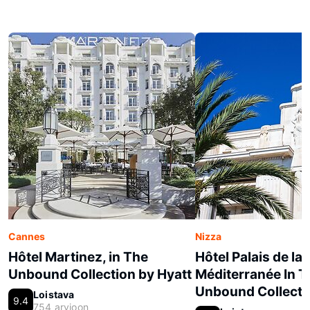
Cannes
Nizza
Hôtel Martinez, in The
Hôtel Palais de la
Unbound Collection by Hyatt
Méditerranée In T
Unbound Collecti
Loistava
9.4
754 arvioon