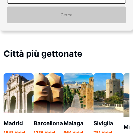
Cerca
Città più gettonate
Madrid
Barcellona
Malaga
Siviglia
Mar
1548 Hotel
1235 Hotel
664 Hotel
781 Hotel