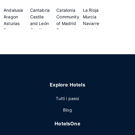
Andalusia
Cantabria
Catalonia
La Rioja
Aragon
Castile
Community
Murcia
Asturias
and León
of Madrid
Navarre
Basque
Castilla -
Extremadura
Valencian
Country
La Mancha
Galicia
Community
Explore Hotels
Tutti i paesi
Blog
HotelsOne