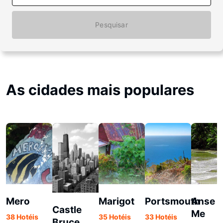
Pesquisar
As cidades mais populares
Mero
Marigot
Portsmouth
Anse 
Castle
Me
38 Hotéis
35 Hotéis
33 Hotéis
Bruce