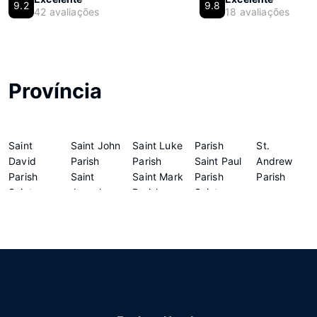
9.2
9.8
42 avaliações
18 avaliações
Província
Saint
Saint John
Saint Luke
Parish
St.
David
Parish
Parish
Saint Paul
Andrew
Parish
Saint
Saint Mark
Parish
Parish
Saint
Joseph
Parish
Saint
George
Parish
Saint
Peter
Parish
Patrick
Parish