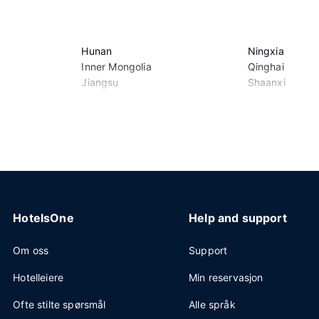
Hunan
Ningxia
Inner Mongolia
Qinghai
Jiangsu
Shaanxi
Jiangxi
Shandong
Jilin
Shanxi
Liaoning
Sichuan
HotelsOne
Help and support
Om oss
Support
Hotelleiere
Min reservasjon
Ofte stilte spørsmål
Alle språk