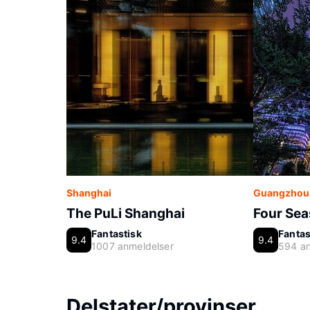
Shanghai
Guangzhou
The PuLi Shanghai
Four Se
Fantastisk
Fantas
9.4
9.4
1007 anmeldelser
594 an
Delstater/provinser