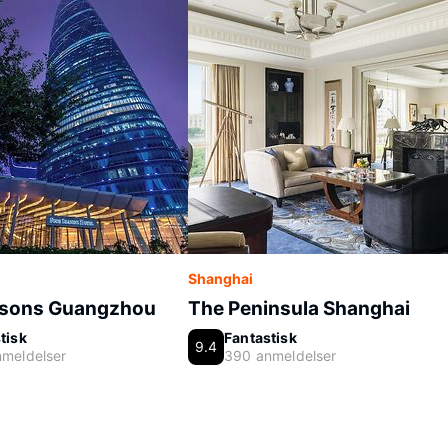
Shanghai
asons Guangzhou
The Peninsula Shanghai
tisk
Fantastisk
9.4
meldelser
390 anmeldelser