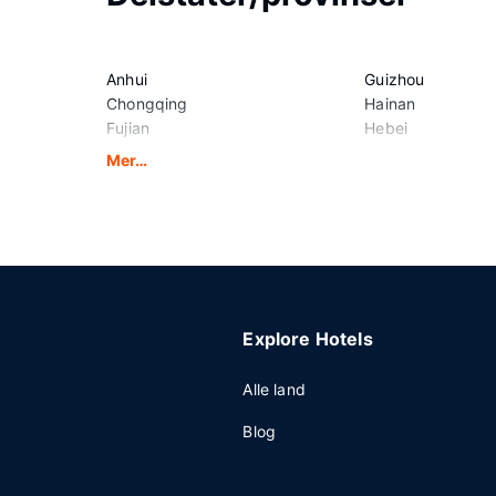
Anhui
Guizhou
Chongqing
Hainan
Fujian
Hebei
Gansu
Heilongjiang
Mer…
Guangdong
Henan
Guangxi
Hubei
Explore Hotels
Alle land
Blog