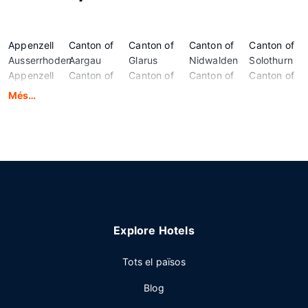
Appenzell
Canton of
Canton of
Canton of
Canton of
Ausserrhoden
Aargau
Glarus
Nidwalden
Solothurn
Appenzell
Canton of
Canton of
Canton of
Canton of
Innerrhoden
Bern
Jura
Obwalden
St. Gallen
Més…
Basel-
Canton of
Canton of
Canton of
Canton of
Landschaft
Fribourg
Lucerne
Schaffhausen
Thurgau
Basel-
Canton of
Canton of
Canton of
Canton of
Stadt
Geneva
Neuchatel
Schwyz
Ticino
Explore Hotels
Tots el països
Blog