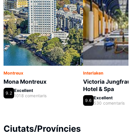
Montreux
Interlaken
Mona Montreux
Victoria Jungfrau
Hotel & Spa
Excellent
9.2
1018 comentaris
Excellent
9.6
530 comentaris
Ciutats/Províncies