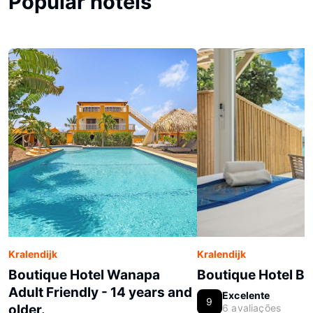
Popular hotels
Kralendijk
Kralendijk
Boutique Hotel Wanapa
Boutique Hotel Bo
Adult Friendly - 14 years and
Excelente
9
older.
6 avaliações