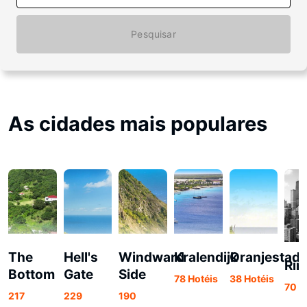
Pesquisar
As cidades mais populares
The
Hell's
Windward
Kralendijk
Oranjestad
Rin
Bottom
Gate
Side
78 Hotéis
38 Hotéis
70 H
217
229
190