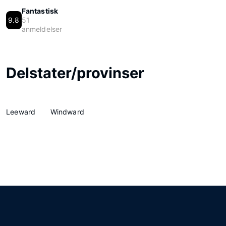
Fantastisk
9.8
51
anmeldelser
Delstater/provinser
Leeward
Windward