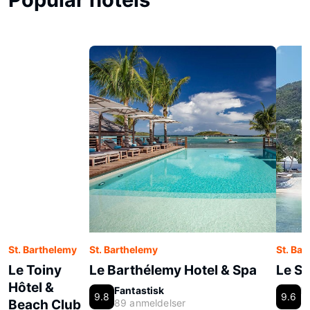
St. Barthelemy
St. Barthelemy
St. Ba
Le Toiny
Le Barthélemy Hotel & Spa
Le S
Hôtel &
Fantastisk
F
9.8
9.6
Beach Club
89 anmeldelser
6