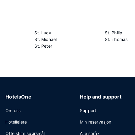
St. Lucy
St. Philip
St. Michael
St. Thomas
St. Peter
HotelsOne
Help and support
Om oss
Support
Hotelleiere
Min reservasjon
Ofte stilte spørsmål
Alle språk