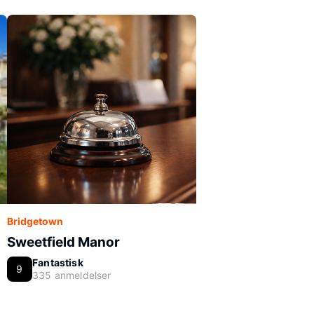
Bridgetown
Sweetfield Manor
Fantastisk
9
335 anmeldelser