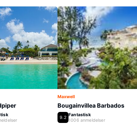
Maxwell
dpiper
Bougainvillea Barbados
tisk
Fantastisk
9.2
eldelser
1006 anmeldelser