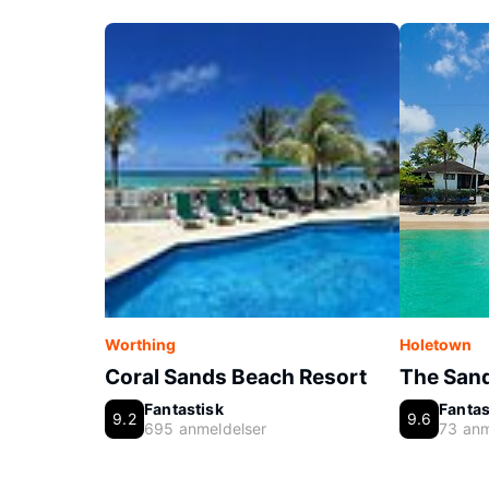
Worthing
Holetown
Coral Sands Beach Resort
The San
Fantastisk
Fantas
9.2
9.6
695 anmeldelser
73 anm