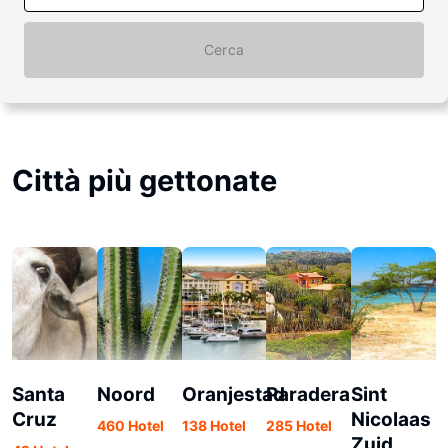
Cerca
Città più gettonate
Santa
Noord
Oranjestad
Paradera
Sint
S
Cruz
Nicolaas
460 Hotel
138 Hotel
285 Hotel
3
Zuid