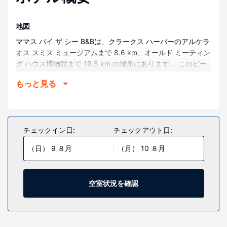
地図
ママス バイ ザ シー B&Bは、クラークス ハーバーのアルケラ
オス スミス ミュージアムまで 8.6 km、オールド ミーティン
グ ハウス博物館まで 19.5 km の場所にあります。 このビー
チ沿いのB&Bは、シール島灯台博物館まで 19.6 km、ウェス
もっと見る
タン カントリーズ軍事博物館まで 19.7 km の場所にありま
す。
部屋
全部で 2 室ある客室には、電子レンジがあります。共同キッ
チェックイン日:
チェックアウト日:
チンでの自炊も可能です。客室ではWiFi (無料)をご利用いた
（日） 9 ８月
（月） 10 ８月
だけます。浴槽またはシャワー付きのバスルームが備わって
います。
施設
空室状況を確認
テラスや庭園からの眺めを楽しみ、WiFi (無料)などをお使い
いただけます。その他の設備としてこのB&Bでは、ピクニッ
クエリア、バーベキューグリルをご利用いただけます。