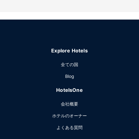
レストラン
無料のフル ブレックファストを毎日、7:00 ～ 8:30 までお召
し上がりいただけます。
その他の施設
ランドリー設備、共用エリアでのコーヒー / ティーサービス
をご活用いただけます。敷地内にはセルフパーキング (無料)
が備わっています。
Explore Hotels
全ての国
Blog
HotelsOne
会社概要
ホテルのオーナー
よくある質問