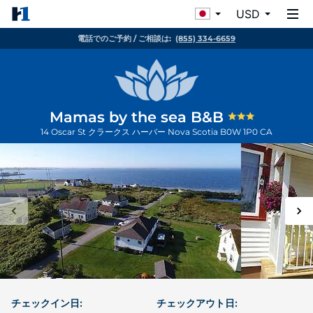
USD
電話でのご予約 / ご相談は:
(855) 334-6659
Mamas by the sea B&B
14 Oscar St
クラークス ハーバー
Nova Scotia
B0W 1P0
CA
チェックイン日:
チェックアウト日: