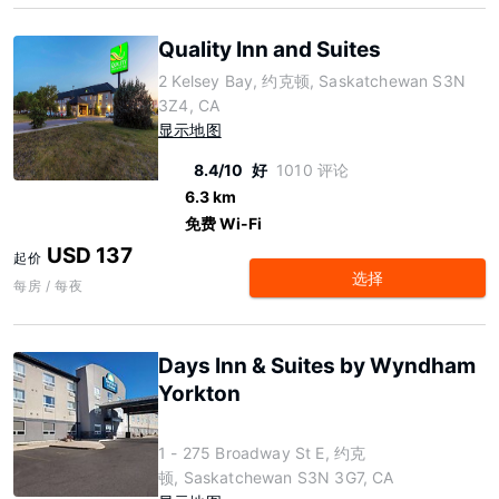
Quality Inn and Suites
2 Kelsey Bay, 约克顿, Saskatchewan S3N
3Z4, CA
显示地图
8.4/10
好
1010 评论
6.3 km
免费 Wi-Fi
USD 137
起价
选择
每房 / 每夜
Days Inn & Suites by Wyndham
Yorkton
1 - 275 Broadway St E, 约克
顿, Saskatchewan S3N 3G7, CA