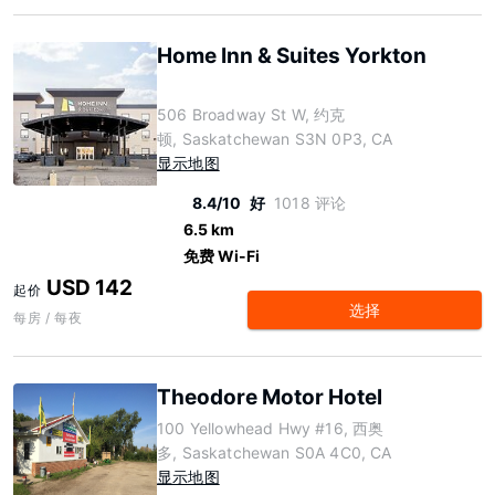
Home Inn & Suites Yorkton
506 Broadway St W, 约克
顿, Saskatchewan S3N 0P3, CA
显示地图
8.4/10
好
1018 评论
6.5 km
免费 Wi-Fi
USD 142
起价
选择
每房 / 每夜
Theodore Motor Hotel
100 Yellowhead Hwy #16, 西奥
多, Saskatchewan S0A 4C0, CA
显示地图