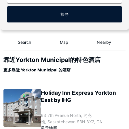
搜寻
Search
Map
Nearby
靠近Yorkton Municipal的特色酒店
更多靠近 Yorkton Municipal 的酒店
Holiday Inn Express Yorkton
East by IHG
63 7th Avenue North, 约克
顿, Saskatchewan S3N 3X2, CA
显示地图