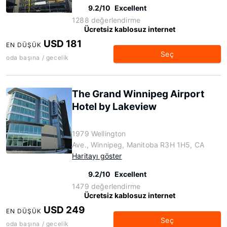
9.2/10
Excellent
1288 değerlendirme
Ücretsiz kablosuz internet
USD 181
EN DÜŞÜK
Seç
oda başına / gecelik
The Grand Winnipeg Airport
Hotel by Lakeview
1979 Wellington
Ave., Winnipeg, Manitoba R3H 1H5, CA
Haritayı göster
9.2/10
Excellent
1479 değerlendirme
Ücretsiz kablosuz internet
USD 249
EN DÜŞÜK
Seç
oda başına / gecelik