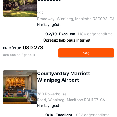
222
Broadway, Winnipeg, Manitoba R3C0R3, CA
Haritayı göster
9.2/10
Excellent
1186 değerlendirme
Ücretsiz kablosuz internet
USD 273
EN DÜŞÜK
Seç
oda başına / gecelik
Courtyard by Marriott
Winnipeg Airport
780 Powerhouse
Road, Winnipeg, Manitoba R3H1C7, CA
Haritayı göster
9/10
Excellent
1002 değerlendirme