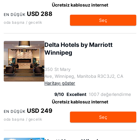
Ücretsiz kablosuz internet
USD 288
EN DÜŞÜK
Seç
oda başına / gecelik
Delta Hotels by Marriott
Winnipeg
350 St Mary
Ave, Winnipeg, Manitoba R3C3J2, CA
Haritayı göster
9/10
Excellent
1007 değerlendirme
Ücretsiz kablosuz internet
USD 249
EN DÜŞÜK
Seç
oda başına / gecelik