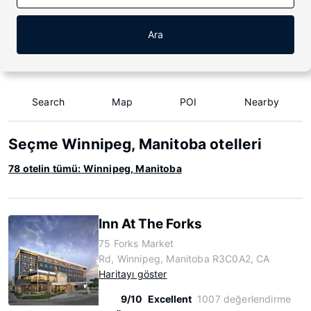
Ara
Search
Map
POI
Nearby
Seçme Winnipeg, Manitoba otelleri
78 otelin tümü: Winnipeg, Manitoba
Inn At The Forks
75 Forks Market
Rd, Winnipeg, Manitoba R3C0A2, CA
Haritayı göster
9/10
Excellent
1007 değerlendirme