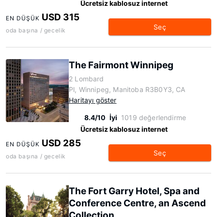
Ücretsiz kablosuz internet
USD 315
EN DÜŞÜK
Seç
oda başına / gecelik
The Fairmont Winnipeg
2 Lombard
Pl, Winnipeg, Manitoba R3B0Y3, CA
Haritayı göster
8.4/10
İyi
1019 değerlendirme
Ücretsiz kablosuz internet
USD 285
EN DÜŞÜK
Seç
oda başına / gecelik
The Fort Garry Hotel, Spa and
Conference Centre, an Ascend
Collection