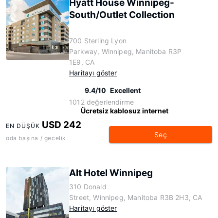
Hyatt House Winnipeg-
South/Outlet Collection
700 Sterling Lyon
Parkway, Winnipeg, Manitoba R3P
1E9, CA
Haritayı göster
9.4/10
Excellent
1012 değerlendirme
Ücretsiz kablosuz internet
USD 242
EN DÜŞÜK
Seç
oda başına / gecelik
Alt Hotel Winnipeg
310 Donald
Street, Winnipeg, Manitoba R3B 2H3, CA
Haritayı göster