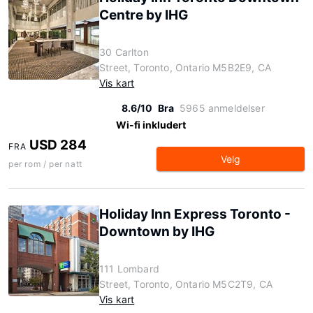
Centre by IHG
30 Carlton
Street, Toronto, Ontario M5B2E9, CA
Vis kart
8.6/10
Bra
5965 anmeldelser
Wi-fi inkludert
USD 284
FRA
Velg
per rom / per natt
Holiday Inn Express Toronto -
Downtown by IHG
111 Lombard
Street, Toronto, Ontario M5C2T9, CA
Vis kart