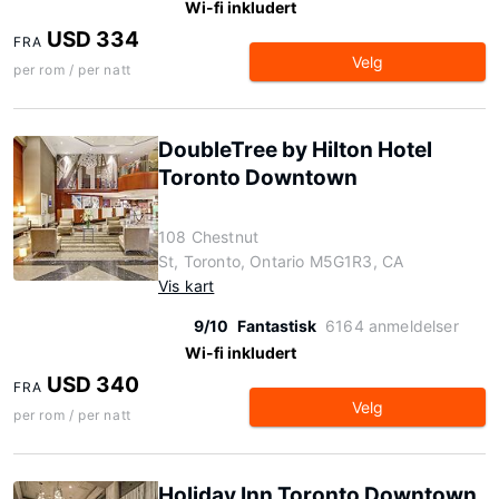
Wi-fi inkludert
USD 334
FRA
Velg
per rom / per natt
DoubleTree by Hilton Hotel
Toronto Downtown
108 Chestnut
St, Toronto, Ontario M5G1R3, CA
Vis kart
9/10
Fantastisk
6164 anmeldelser
Wi-fi inkludert
USD 340
FRA
Velg
per rom / per natt
Holiday Inn Toronto Downtown