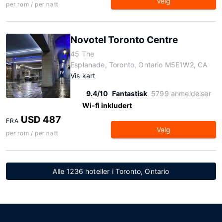
Velg
per rom / per natt
Novotel Toronto Centre
45 The
Esplanade, Toronto, Ontario M5E1W2, CA
Vis kart
9.4/10
Fantastisk
5799 anmeldelser
Wi-fi inkludert
USD 487
FRA
Velg
per rom / per natt
Alle 1236 hoteller i Toronto, Ontario