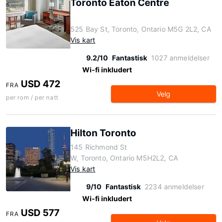
Toronto Eaton Centre
525 Bay St, Toronto, Ontario M5G 2L2, CA
Vis kart
9.2/10
Fantastisk
1027 anmeldelser
Wi-fi inkludert
USD 472
FRA
Velg
per rom / per natt
Hilton Toronto
145 Richmond St
W, Toronto, Ontario M5H2L2, CA
Vis kart
9/10
Fantastisk
2234 anmeldelser
Wi-fi inkludert
USD 577
FRA