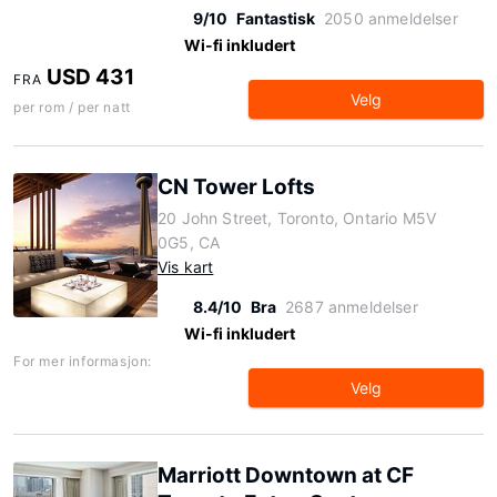
9/10
Fantastisk
2050 anmeldelser
Wi-fi inkludert
USD 431
FRA
Velg
per rom / per natt
CN Tower Lofts
20 John Street, Toronto, Ontario M5V
0G5, CA
Vis kart
8.4/10
Bra
2687 anmeldelser
Wi-fi inkludert
For mer informasjon:
Velg
Marriott Downtown at CF