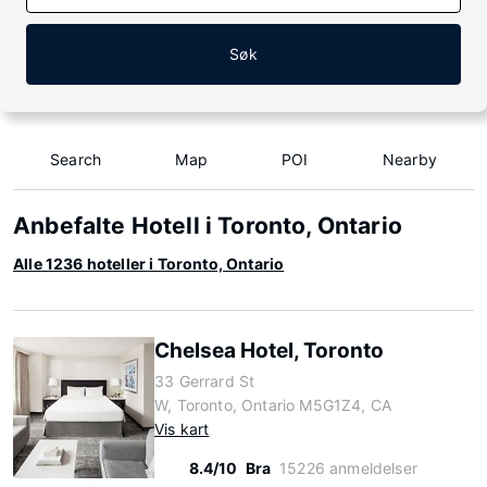
Søk
Search
Map
POI
Nearby
Anbefalte Hotell i Toronto, Ontario
Alle 1236 hoteller i Toronto, Ontario
Chelsea Hotel, Toronto
33 Gerrard St
W, Toronto, Ontario M5G1Z4, CA
Vis kart
8.4/10
Bra
15226 anmeldelser