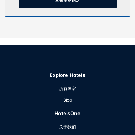
美景。此酒店还提供收费 WiFi、礼宾服务和美发沙龙。
餐厅
您可以到餐厅享用一顿美餐，也可以待在房间里，享受酒店的
部分时段客房送餐服务。您可以到酒吧/酒廊，点一杯喜欢的饮
品，畅饮一番。
其他设施
特色服务/设施包括24 小时商务中心、快速退房和干洗/洗衣服
务。这家酒店拥有 6 间会议室，可用来举办活动。
Explore Hotels
所有国家
Blog
HotelsOne
关于我们