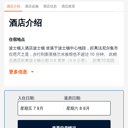
酒店介绍
酒店设施
酒店信息
酒店政策
酒店介绍
住宿地点
波士顿人酒店波士顿 坐落于波士顿中心地段，距离法尼尔集市
仅咫尺之遥，步行到新英格兰水族馆也不超过 10 分钟。 此精
品酒店距离波士顿公园 0.6 英里（0.9 公里），距离TD花园
0.6 英里（0.9 公里）。
更多信息
客房
有 201 间客房提供迷你吧和平板电视；您定能在旅途中找到家
的舒适。提供免费有线和无线上网，方便您与朋友保持联系；
另提供收费电视频道，可满足您的娱乐需求。私人浴室提供名
入住日期:
退房日期:
牌洗护用品和吹风机。便利设施包括保险箱和书桌，以及带有
星期五 7 8月
星期六 8 8月
免费市内通话的电话。
物业设施
您可充分利用健身俱乐部等度假设施，或者到露台和花园欣赏
查看空房情况