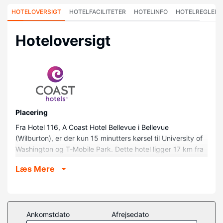
HOTELOVERSIGT
HOTELFACILITETER
HOTELINFO
HOTELREGLER
Hoteloversigt
Placering
Fra Hotel 116, A Coast Hotel Bellevue i Bellevue
(Wilburton), er der kun 15 minutters kørsel til University of
Washington og T-Mobile Park. Dette hotel ligger 17 km fra
Seattle Center og 17,1 km fra Seattle University.
Læs Mere
Værelser
Føl dig hjemme i et af de 176 aircondition-afkølede
værelser, der indeholder køleskab og smart-tv. Med gratis
Wi-Fi kan du altid komme på nettet, og kabelkanaler
Ankomstdato
Afrejsedato
sørger for underholdningen. Værelset har et privat