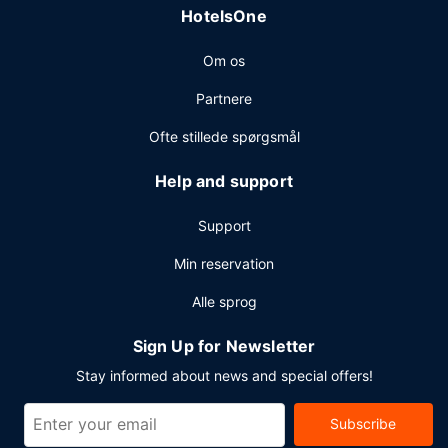
HotelsOne
Bellevue? På dette hotel er der et område på 304
kvadratmeter til rådighed, bestående af konferencelokaler
Om os
og 6 mødelokaler. Selvstændig parkering (tillægsgebyr) er
til rådighed på stedet.
Partnere
Ofte stillede spørgsmål
Help and support
Support
Min reservation
Alle sprog
Sign Up for Newsletter
Stay informed about news and special offers!
Subscribe