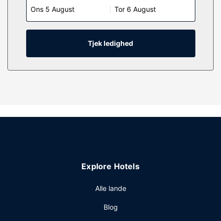
Ons 5 August
Tor 6 August
badeværelse med en kombination af bruser/badekar samt
gratis toiletartikler og hårtørrer. Faciliteter inkluderer
skriveborde og kaffe-/temaskiner, og rengøring udføres
dagligt.
Tjek ledighed
Ejendomsfacilitet
Gå ikke glip af de rekreative tilbud, inklusive en udendørs
pool og et fitnesscenter. Andre faciliteter på dette hotel
inkluderer gratis trådløs internetadgang, concierge-
tjenester og balsal.
Restaurant
Nyd et måltid på Woods Coffee, som tilhører dette hotel.
Du kan også købe en snack på stedets kaffebar/café. Tag
forbi baren/loungen, hvor du kan slukke tørsten med din
Explore Hotels
yndlingsdrink.
Andre faciliteter
Alle lande
Gæsterne har blandt andet adgang til et døgnåbent
Blog
forretningscenter, limousine- eller luksusbilservice og
hurtig udtjekning. Planlægger du et arrangement i