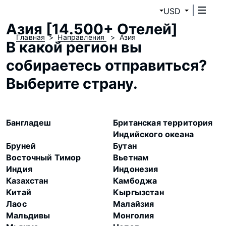
USD
Азия [14.500+ Отелей]
Главная
Направления
Азия
В какой регион вы
собираетесь отправиться?
Выберите страну.
Бангладеш
Британская территория
Индийского океана
Бруней
Бутан
Восточный Тимор
Вьетнам
Индия
Индонезия
Казахстан
Камбоджа
Китай
Кыргызстан
Лаос
Малайзия
Мальдивы
Монголия