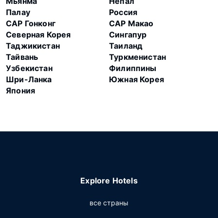
Мьянма
Непал
Палау
Россия
САР Гонконг
САР Макао
Северная Корея
Сингапур
Таджикистан
Таиланд
Тайвань
Туркменистан
Узбекистан
Филиппины
Шри-Ланка
Южная Корея
Япония
Explore Hotels
все страны