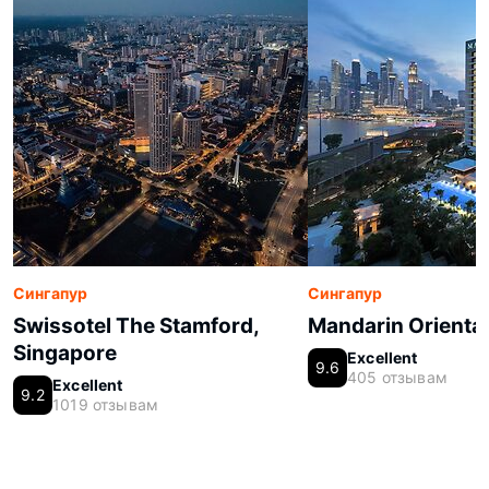
Сингапур
Сингапур
Swissotel The Stamford,
Mandarin Oriental
Singapore
Excellent
9.6
405 отзывам
Excellent
9.2
1019 отзывам