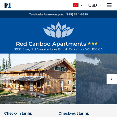
USD
Telefonla Rezervasyon:
(855) 334-6659
Red Cariboo Apartments
3032 Elsey Rd
Anahim Lake
British Columbia
V0L 1C0
CA
Check-in tarihi:
Check-out tarihi: