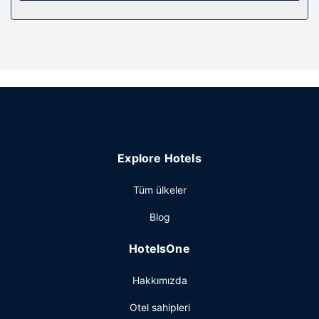
Otelin güzelliği
Zemin katta teras ve bahçe ile manzaranın tadını çıkartın
ve ücretsiz kablosuz İnternet gibi
imkânlardan/kolaylıklardan yararlanın. Bu Koloniyel stili
dairede misafirlere lobide şömine, tur/bilet desteği ve
piknik alanı sunulmaktadır.
Diğer güzellikler
Misafirler için birden fazla dil bilen personel ve
Explore Hotels
çamaşırhane vardır. Misafirler için ücretsiz gidiş-dönüş
havaalanı transfer servisi istek üzerine hizmet vermektedir.
Tüm ülkeler
Blog
HotelsOne
Hakkımızda
Otel sahipleri