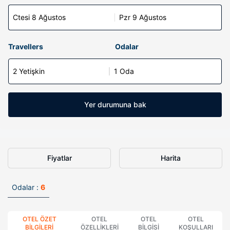
Ctesi 8 Ağustos
Pzr 9 Ağustos
Travellers
Odalar
2 Yetişkin
1 Oda
Yer durumuna bak
Fiyatlar
Harita
Odalar :
6
OTEL ÖZET
OTEL
OTEL
OTEL
BILGILERI
ÖZELLIKLERI
BILGISI
KOŞULLARI