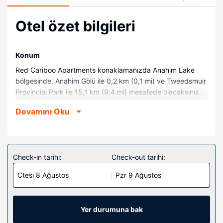
Otel özet bilgileri
Konum
Red Cariboo Apartments konaklamanızda Anahim Lake
bölgesinde, Anahim Gölü ile 0,2 km (0,1 mi) ve Tweedsmuir
Provincial Park ile 15,1 km (9,4 mi) mesafede olacaksınız.
Bu apart daire Kappan Gölü ve Kappan Dağı ile aynı
Devamını Oku
bölgededir.
Odalar
Misafirlerimizin konforu ve rahatı için 6 odada mutfak, tam
boy buzdolabı/dondurucu ve fırınlar bulunmaktadır.
Check-in tarihi:
Check-out tarihi:
Memory foam (visko elastik) yatağınızda kaliteli yatak
Ctesi 8 Ağustos
Pzr 9 Ağustos
takımı vardır. Misafirlerin iyi vakit geçirmesi için uydu
kanalları olan 39-inç akıllı televizyon ve ücretsiz kablosuz
internet vardır. Misafirlere masa ve mikrodalga fırın gibi
imkânlar ve kolaylıklar sunulmaktadır. Ayrıca haftada bir
Yer durumuna bak
oda/kat hizmeti verilmektedir.