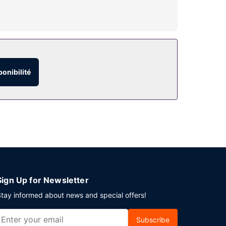
nt l'hébergement, notamment l'accès Wi-Fi à
vi tous les jours de 08 h 00 à 10 h 00.
ponibilité
te vers le terminal des ferrys. De plus un
Sign Up for Newsletter
tay informed about news and special offers!
Subscribe