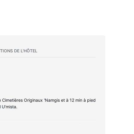
TIONS DE L'HÔTEL
e Cimetières Originaux 'Namgis et à 12 min à pied
 U'mista.
n contact avec le reste du monde. Les salles de