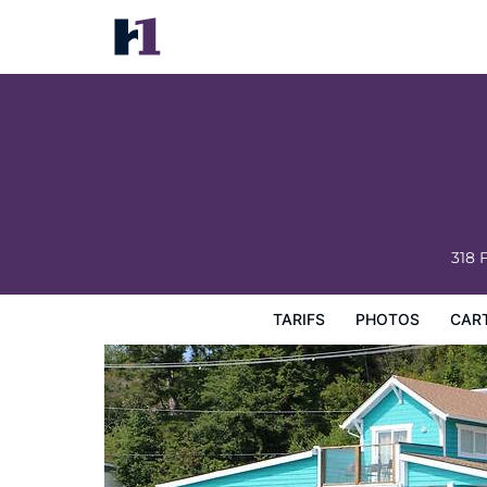
Nimpkish Hotel
Tarifs
Photos
Carte
Équipements de l'hôtel
Inf
318 
TARIFS
PHOTOS
CAR