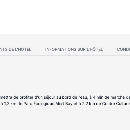
NTS DE L'HÔTEL
INFORMATIONS SUR L'HÔTEL
CONDI
mettra de profiter d'un séjour au bord de l'eau, à 4 min de marche d
 à 1,2 km de Parc Écologique Alert Bay et à 2,2 km de Centre Culturel
la détente. L'accès Wi-Fi à Internet gratuit vous permet de rester e
ts et un sèche-cheveux.