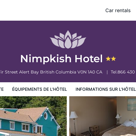
Car rentals
ormations sur l'hôtel
Conditions de l'hôtel
Nimpkish Hotel
Fir Street
Alert Bay
British Columbia
V0N 1A0
CA
Tel.
866 430
TE
ÉQUIPEMENTS DE L'HÔTEL
INFORMATIONS SUR L'HÔTEL