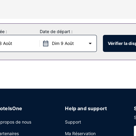
ne terrasse et des nombreux équipements et services qui caractérise
ée :
Date de départ :
mpkish Hotel Restaurant. Un petit déjeuner continental gratuit est ser
8 Août
Dim 9 Août
Vérifier la dis
hange d'un supplément, vous pouvez profiter des services d'une navet
ébergement.
otelsOne
Help and support
S
 propos de nous
Support
artenaires
Ma Réservation