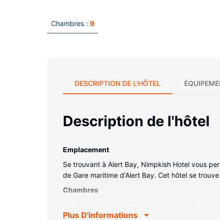
Chambres :
9
DESCRIPTION DE L'HÔTEL
ÉQUIPEME
Description de l'hôtel
Emplacement
Se trouvant à Alert Bay, Nimpkish Hotel vous per
de Gare maritime d'Alert Bay. Cet hôtel se trouve
Chambres
Les 9 chambres de l'hébergement vous invitent à 
Plus D'informations
bain comprennent des articles de toilette gratui