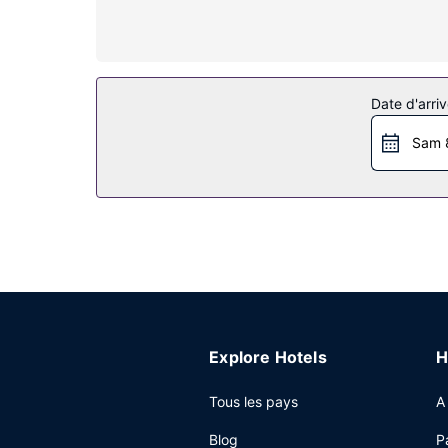
Les services sur place
Profitez de la vue qui vous est offerte depuis u
Internet gratuit et une aire de pique-nique.
Restaurant
Date d'arriv
Nimpkish Hotel abrite un délicieux restaurant, Ni
Sam 
Autres services
La réception n'est pas ouverte en continu. En éc
parking gratuit se trouve dans l'enceinte de l'h
Explore Hotels
H
Tous les pays
A
Blog
P