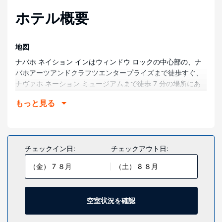
ホテル概要
地図
ナバホ ネイション インはウィンドウ ロックの中心部の、ナ
バホアーツアンドクラフツエンタープライズまで徒歩すぐ、
ナヴァホ ネーション ミュージアムまで徒歩 7 分の場所にあ
ります。 このホテルは、ナヴァホ ネーション ズー & ボタニ
もっと見る
カル パークまで 0.8 km、ウィンドウ・ロック・トライバ
ル・パークまで 2.8 km の場所にあります。
部屋
全部で 56 ある冷房完備の客室には冷蔵庫、液晶テレビなど
チェックイン日:
チェックアウト日:
が備わっており、ゆっくりおくつろぎいただけます。有線イ
（金） 7 ８月
（土） 8 ８月
ンターネット アクセス / WiFi を無料でお使いいただけるほ
か、衛星放送の番組をご覧いただけます。バスルームには、
シャワー付き浴槽、ヘアドライヤー、歯磨きセットが備わっ
ています。セーフティボックス、デスクの他に、市内通話
空室状況を確認
(無料)付きの電話をご利用いただけます。