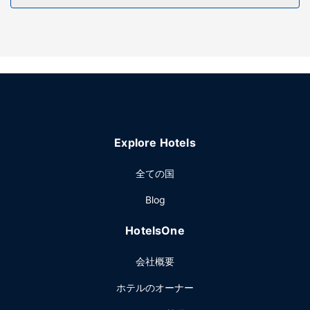
施設
フィットネスセンターなどのレクリエーション設備を使い、
庭園からの眺めをお楽しみいただけます。このホテルでは、
WiFi (無料)、ギフトショップ / ニューススタンド、宴会場を
ご利用いただけます。
レストラン
ナバホ ネイション インにご滞在中は、レストランでお食事を
お楽しみください。無料のオーダー形式の朝食を毎日、7:00
Explore Hotels
～ 11:00 までお召し上がりいただけます。
その他の施設
全ての国
ビジネスセンター、24 時間対応フロントデスク、ランドリー
Blog
設備をお使いいただけます。敷地内にはセルフパーキング
(無料) が備わっています。
HotelsOne
会社概要
ホテルのオーナー