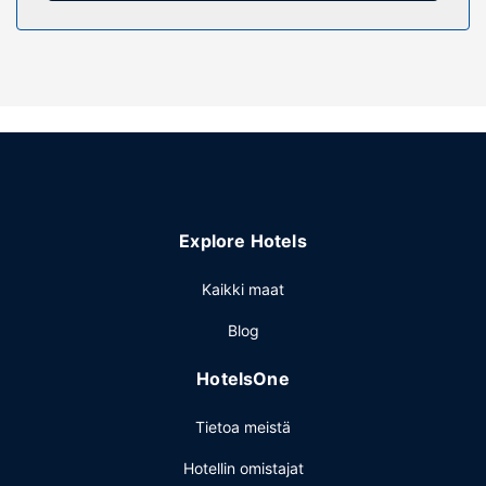
Kiinteistön miellyttävyys
Hyödynnä kuntokeskus ja puutarha. Tämän hotellin
palveluihin kuuluu ilmainen langaton internetyhteys,
lahjatavaraliikkeitä/lehtikioskeja ja juhlasali.
Ravintola
Navajo Nation Inn tarjoaa asiakkailleen ravintolan. Ilmainen
tilauksen mukaan valmistettu aamiainen tarjoillaan
päivittäin klo 7.00–11.00.
Muut mukavuudet
Explore Hotels
Käytössäsi on business center, ympäri vuorokauden auki
oleva vastaanotto ja pyykinpesutilat. Palveluihin kuuluu
Kaikki maat
ilmainen pysäköinti.
Blog
HotelsOne
Tietoa meistä
Hotellin omistajat