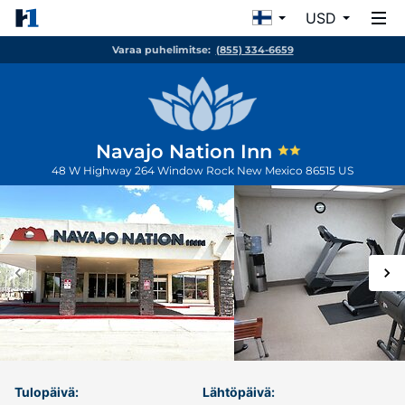
USD
Varaa puhelimitse:
(855) 334-6659
Navajo Nation Inn
48 W Highway 264
Window Rock
New Mexico
86515
US
Tulopäivä:
Lähtöpäivä: