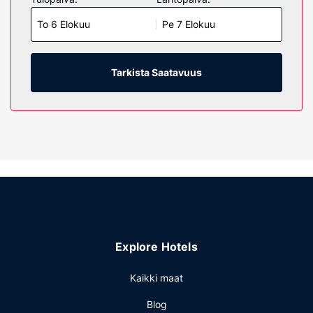
langaton internetyhteys. Huoneissa on oma kylpyhuone, ja
To 6 Elokuu
Pe 7 Elokuu
sen varusteluun kuuluu kylpyamme tai suihku, ilmaiset
hygieniatuotteet ja hiustenkuivaaja. Varusteluun kuuluu
työpöytä, kahvin-/vedenkeitin ja puhelin (ilmaiset
paikallispuhelut).
Tarkista Saatavuus
Kiinteistön miellyttävyys
Seuraavat palvelut ovat saatavilla: ilmainen langaton
internetyhteys ja myyntiautomaatti.
Ravintola
Ilmainen mannermainen aamiainen tarjoillaan päivittäin klo
6.00–9.30.
Muut mukavuudet
Käytössäsi on ympäri vuorokauden auki oleva vastaanotto,
pyykinpesutilat ja kahvi-/teetarjoilu yleisissä tiloissa.
Explore Hotels
Palveluihin kuuluu ilmainen pysäköinti.
Kaikki maat
Blog