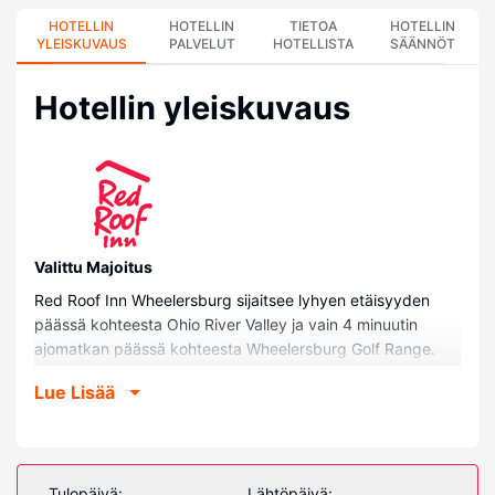
HOTELLIN
HOTELLIN
TIETOA
HOTELLIN
YLEISKUVAUS
PALVELUT
HOTELLISTA
SÄÄNNÖT
Hotellin yleiskuvaus
Valittu Majoitus
Red Roof Inn Wheelersburg sijaitsee lyhyen etäisyyden
päässä kohteesta Ohio River Valley ja vain 4 minuutin
ajomatkan päässä kohteesta Wheelersburg Golf Range.
Tämä hotelli sijaitsee 5,1 km:n päässä kohteesta Ohio River
Lue Lisää
ja 13,2 km:n päässä kohteesta Mound Park.
Huoneet
Kaikissa 53 huoneessa on ilmastointi ja mikroaaltouuni.
Mukavuuksiin kuuluu satelliittikanavat sekä ilmainen
Tulopäivä:
Lähtöpäivä: