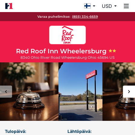
USD
Varaa puhelimitse:
(855) 334-6659
Red Roof Inn Wheelersburg
8340 Ohio River Road
Wheelersburg
Ohio
45694
US
Tulopäivä:
Lähtöpäivä: