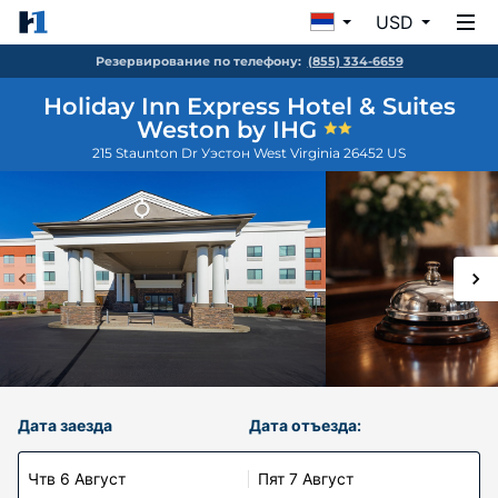
USD
Резервирование по телефону:
(855) 334-6659
Holiday Inn Express Hotel & Suites
Weston by IHG
215 Staunton Dr
Уэстон
West Virginia
26452
US
Дата заезда
Дата отъезда:
Чтв 6 Август
Пят 7 Август