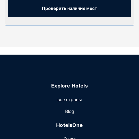
холодильник и телевизоры Smart TV. Бесплатный
проводной и беспроводной доступ в интернет
Проверить наличие мест
позволяет всегда оставаться на связи. Кроме того, к
вашим услугам цифровое телевидение. В ванных
комнатах совмещенные душ и ванна и фен.
Предоставляются следующие удобства и услуги:
сейфы и письменные столы, а также телефон, с
которого можно осуществлять бесплатные местные
звонки.
Особенности объекта
Воспользуйтесь разнообразными возможностями для
отдыха и развлечений, такими как крытый бассейн и
Explore Hotels
фитнес-центр. Этот отель предоставляет
дополнительные услуги и удобства: бесплатный
все страны
беспроводной доступ в интернет и телевизор в
общественном месте.
Blog
Ресторан
HotelsOne
Когда вы проголодаетесь, зайдите в бакалея/магазин
товаров первой необходимости, обслуживающий
О нас