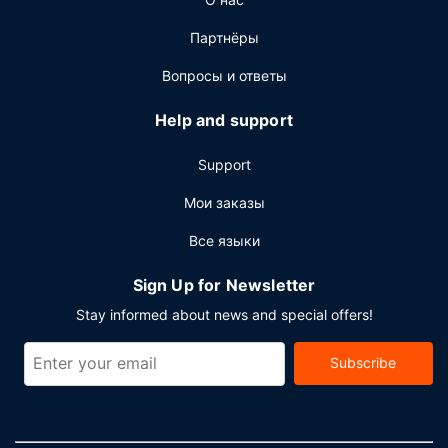
гостей Holiday Inn Express Hotel & Suites Weston by IHG.
Бесплатный завтрак (шведский стол) предлагается
Партнёры
ежедневно с 6:30 до 9:30.
Вопросы и ответы
Другие особенности
Для удобства гостей предоставляется следующее:
Help and support
бесплатный (проводной) доступ в интернет,
круглосуточный бизнес-центр и круглосуточная работа
Support
стойки регистрации. Для проведения мероприятий
предоставляется следующее: помещение для
Мои заказы
конференций и переговорные комнаты.
Все языки
Предоставляется бесплатная самостоятельная
парковка.
Sign Up for Newsletter
Stay informed about news and special offers!
Subscribe