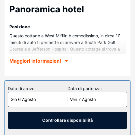
Panoramica hotel
Posizione
Questo cottage a West Mifflin è comodissimo, in circa 10
minuti di auto ti permette di arrivare a South Park Golf
Course e a Jefferson Hospital. Questo cottage si trova a
15,5 km da Stadio PPG Paints Arena e 16,6 km da PNC
Maggiori informazioni
Park.
Camere
Questo cottage vanta una cucina con un forno e un piano
cottura. A tua disposizione avrai anche un microonde e
Data di arrivo:
Data di partenza:
una lavatrice.
Gio 6 Agosto
Ven 7 Agosto
Attrattive della proprietà
Avrai a disposizone utili servizi come il Wi-Fi gratuito e
un'area barbecue.
Controllare disponibilità
Altre attrattive