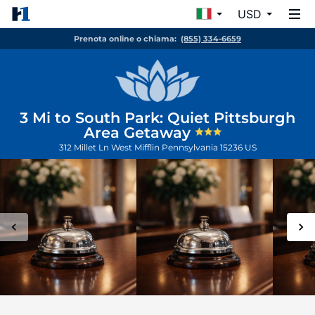
USD
Prenota online o chiama:
(855) 334-6659
3 Mi to South Park: Quiet Pittsburgh
Area Getaway
312 Millet Ln
West Mifflin
Pennsylvania
15236
US