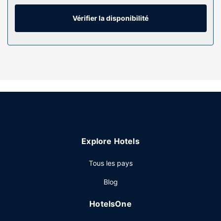
gratuit vous permet de rester en contact avec le reste du
monde et votre divertissement est assuré par des chaînes
Vérifier la disponibilité
par câble. Les salles de bain avec une baignoire et une
douche séparées comprennent une baignoire à jets. Les
équipements et services offerts par l'hébergement
comprennent un bureau et une cafetière ou une bouilloire.
Le service d'entretien est assuré tous les jours.
Les services sur place
Profitez des nombreux équipements et services qui
caractérisent l'hébergement, notamment l'accès Wi-Fi à
Internet gratuit et un distributeur automatique de boissons
et d'en-cas.
Explore Hotels
Restaurant
Tous les pays
Un petit déjeuner complet gratuit est servi tous les jours de
07 h 00 à 09 h 00.
Blog
Autres services
HotelsOne
Les équipements et services proposés incluent une
réception ouverte 24 h/24 et un distributeur automatique