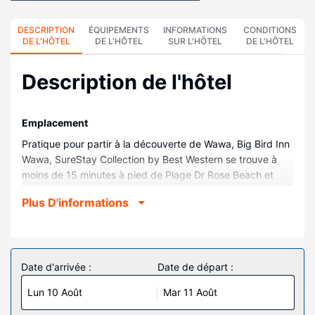
DESCRIPTION
ÉQUIPEMENTS
INFORMATIONS
CONDITIONS
DE L'HÔTEL
DE L'HÔTEL
SUR L'HÔTEL
DE L'HÔTEL
Description de l'hôtel
Emplacement
Pratique pour partir à la découverte de Wawa, Big Bird Inn
Wawa, SureStay Collection by Best Western se trouve à
moins de 15 minutes à pied de Plage Dr Rose Beach et
Plage des Lions. Cet hôtel se trouve à 11,2 km de Lac
Plus D'informations
Supérieur et à 2,1 km de Centre d'Information Touristique
de Wawa.
Chambres
Choisissez une des 34 chambres climatisées de
Date d'arrivée :
Date de départ :
l'hébergement et profitez des nombreux services et
Lun 10 Août
Mar 11 Août
équipements à votre disposition, notamment une cheminée
et une télévision à écran plat. L'accès Wi-Fi à Internet