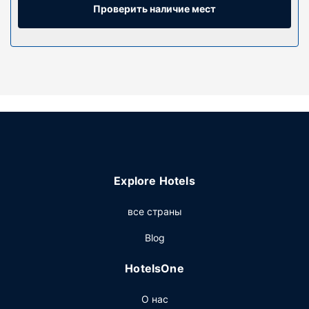
детская кроватка (бесплатно).
Проверить наличие мест
Особенности объекта
Гостям предоставляются такие услуги и удобства как
бесплатный беспроводной доступ в интернет и грили
для барбекю.
Другие особенности
Предоставляется бесплатная самостоятельная
парковка.
Explore Hotels
все страны
Blog
HotelsOne
О нас