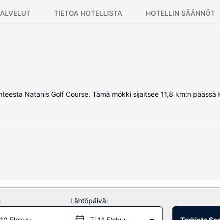
PALVELUT
TIETOA HOTELLISTA
HOTELLIN SÄÄNNÖT
hteesta Natanis Golf Course. Tämä mökki sijaitsee 11,8 km:n päässä
uni ja liesi. Huoneessa on patio. Mukavuuksiin kuuluu työpöytä ja mik
on internetyhteys ja grilli.
:
Lähtöpäivä:
10 Elokuu
Ti 11 Elokuu
Tarkista Sa