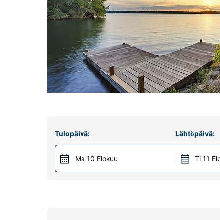
Tulopäivä:
Lähtöpäivä:
Ma 10 Elokuu
Ti 11 E