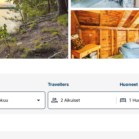
Travellers
Huoneet
lokuu
2 Aikuiset
1 Hu