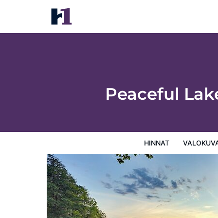
Peaceful Lakefront Maine Cabin w/ Sunse
Hinnat
Valokuvat
Kartta
Hotellin palvelut
Tietoa
Peaceful Lak
HINNAT
VALOKUV