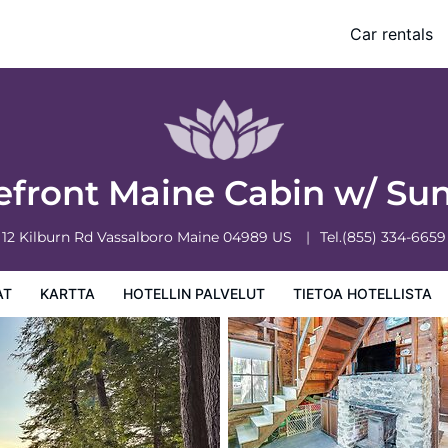
t Views
Car rentals
 hotellista
Hotellin säännöt
efront Maine Cabin w/ Su
12 Kilburn Rd
Vassalboro
Maine
04989
US
Tel.
(855) 334-6659
AT
KARTTA
HOTELLIN PALVELUT
TIETOA HOTELLISTA