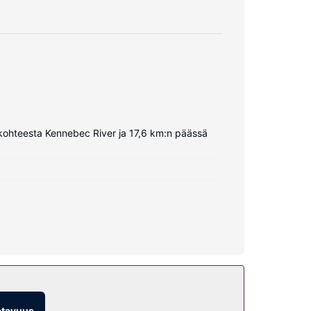
 kohteesta Kennebec River ja 17,6 km:n päässä
roaaltouuni.
atavuus