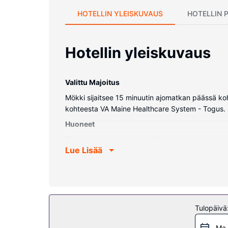
HOTELLIN YLEISKUVAUS
HOTELLIN 
Hotellin yleiskuvaus
Valittu Majoitus
Mökki sijaitsee 15 minuutin ajomatkan päässä ko
kohteesta VA Maine Healthcare System - Togus.
Huoneet
Tämä mökki tarjoaa käyttöösi keittiön, jossa on u
Lue Lisää
Kiinteistön miellyttävyys
Seuraavat palvelut ovat saatavilla: ilmainen langat
Muut mukavuudet
Palveluihin kuuluu ilmainen pysäköinti.
Tulopäivä
Ma 