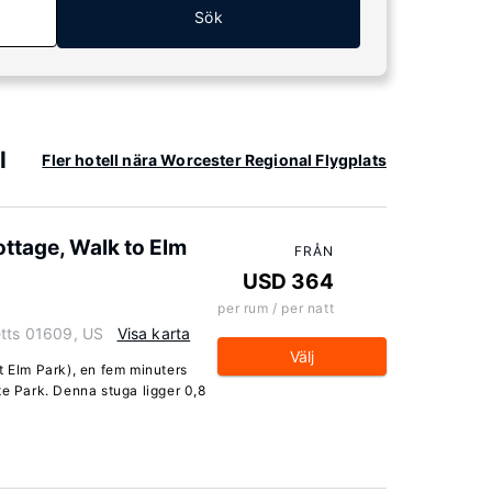
Sök
l
Fler hotell nära Worcester Regional Flygplats
ottage, Walk to Elm
FRÅN
USD 364
per rum / per natt
etts 01609, US
Visa karta
Välj
t Elm Park), en fem minuters
te Park. Denna stuga ligger 0,8