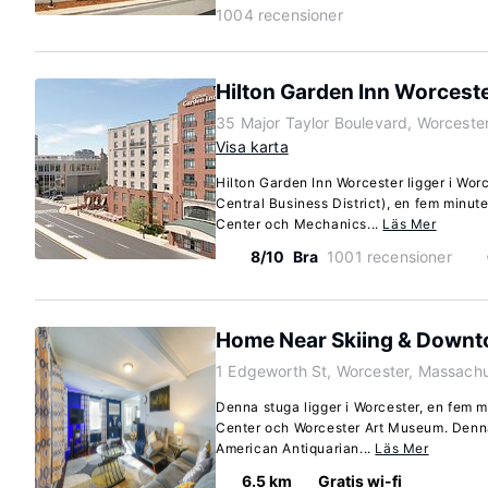
1004 recensioner
Hilton Garden Inn Worcest
35 Major Taylor Boulevard, Worceste
Visa karta
Hilton Garden Inn Worcester ligger i Wor
Central Business District), en fem minu
Center och Mechanics...
Läs Mer
8/10
Bra
1001 recensioner
Home Near Skiing & Down
1 Edgeworth St, Worcester, Massach
Denna stuga ligger i Worcester, en fem m
Center och Worcester Art Museum. Denna 
American Antiquarian...
Läs Mer
6.5 km
Gratis wi-fi