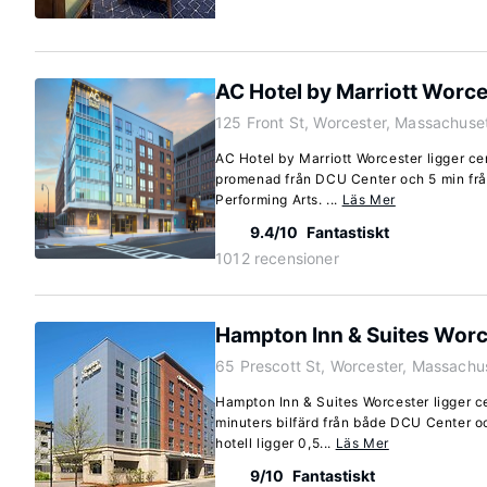
AC Hotel by Marriott Worce
125 Front St, Worcester, Massachuse
AC Hotel by Marriott Worcester ligger cen
promenad från DCU Center och 5 min frå
Performing Arts. ...
Läs Mer
9.4/10
Fantastiskt
1012 recensioner
Hampton Inn & Suites Worc
65 Prescott St, Worcester, Massachu
Hampton Inn & Suites Worcester ligger ce
minuters bilfärd från både DCU Center 
hotell ligger 0,5...
Läs Mer
9/10
Fantastiskt