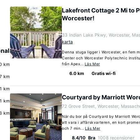
Lakefront Cottage 2 Mi to P
Worcester!
33 Indian Lake Pkwy, Worcester, Ma
karta
onal
Denna stuga ligger i Worcester, en fem m
Center och Worcester Polytechnic Instit
0 km
från Apex...
Läs Mer
6.0 km
Gratis wi-fi
7 km
.1 km
Courtyard by Marriott Wor
.1 km
72 Grove Street, Worcester, Massac
3 km
När du bor på Courtyard by Marriott Wor
att vara i affärskvarteren, en kort pro
och 7 min...
Läs Mer
8.4/10
Bra
1008 recensioner