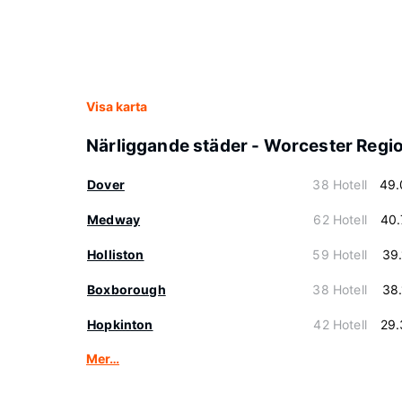
Visa karta
Närliggande städer - Worcester Regi
Dover
38 Hotell
49.
Medway
62 Hotell
40.
Holliston
59 Hotell
39
Boxborough
38 Hotell
38
Hopkinton
42 Hotell
29.
Mer…