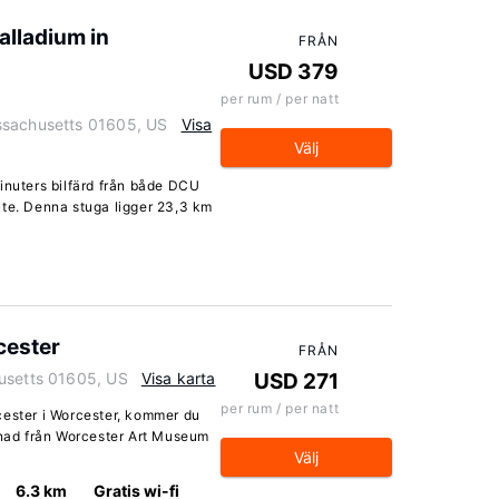
alladium in
FRÅN
USD 379
per rum / per natt
ssachusetts 01605, US
Visa
Välj
inuters bilfärd från både DCU
ute. Denna stuga ligger 23,3 km
cester
FRÅN
husetts 01605, US
Visa karta
USD 271
per rum / per natt
cester i Worcester, kommer du
menad från Worcester Art Museum
Välj
6.3 km
Gratis wi-fi