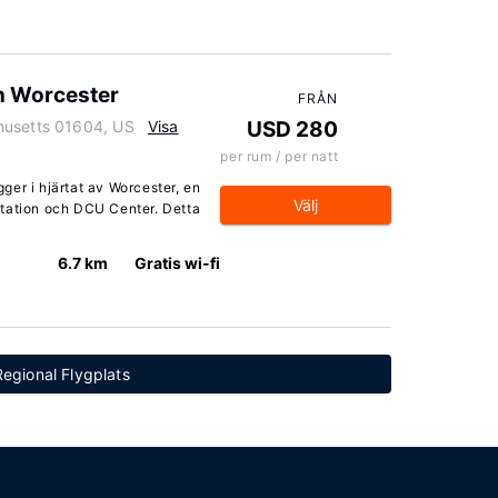
n Worcester
FRÅN
husetts 01604, US
Visa
USD 280
per rum / per natt
er i hjärtat av Worcester, en
Välj
Station och DCU Center. Detta
6.7 km
Gratis wi-fi
Regional Flygplats