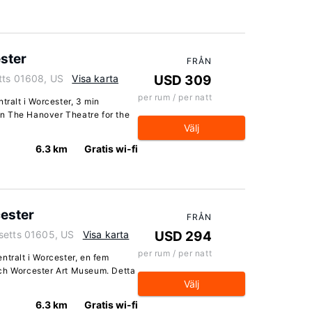
ster
FRÅN
tts 01608, US
Visa karta
USD 309
per rum / per natt
tralt i Worcester, 3 min
n The Hanover Theatre for the
Välj
6.3 km
Gratis wi-fi
ester
FRÅN
setts 01605, US
Visa karta
USD 294
per rum / per natt
ntralt i Worcester, en fem
och Worcester Art Museum. Detta
Välj
6.3 km
Gratis wi-fi