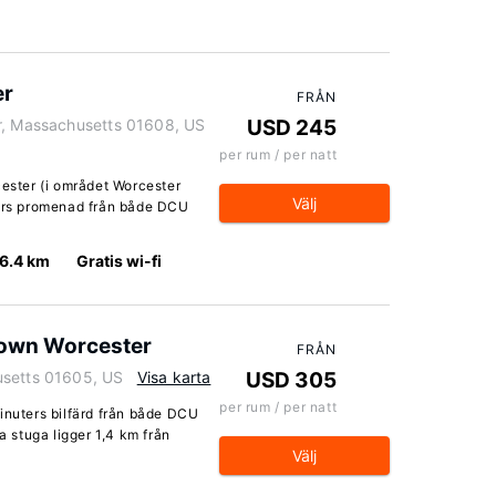
er
FRÅN
r, Massachusetts 01608, US
USD 245
per rum / per natt
cester (i området Worcester
Välj
ters promenad från både DCU
6.4 km
Gratis wi-fi
town Worcester
FRÅN
usetts 01605, US
Visa karta
USD 305
per rum / per natt
inuters bilfärd från både DCU
stuga ligger 1,4 km från
Välj