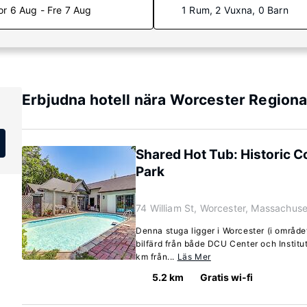
or 6 Aug - Fre 7 Aug
1 Rum, 2 Vuxna, 0 Barn
Erbjudna hotell nära Worcester Regiona
Shared Hot Tub: Historic C
Park
74 William St, Worcester, Massachus
Denna stuga ligger i Worcester (i område
bilfärd från både DCU Center och Institu
km från...
Läs Mer
5.2 km
Gratis wi-fi