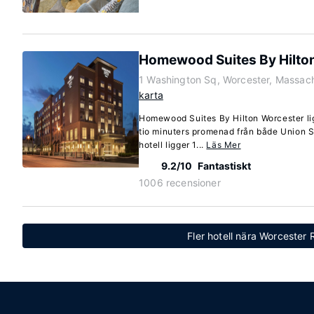
Homewood Suites By Hilto
1 Washington Sq, Worcester, Massac
karta
Homewood Suites By Hilton Worcester ligg
tio minuters promenad från både Union 
hotell ligger 1...
Läs Mer
9.2/10
Fantastiskt
1006 recensioner
Fler hotell nära Worcester 