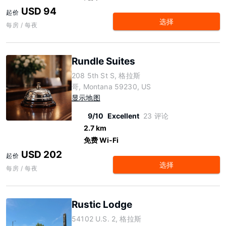
USD 94
起价
选择
每房 / 每夜
Rundle Suites
208 5th St S, 格拉斯
哥, Montana 59230, US
显示地图
9/10
Excellent
23 评论
2.7 km
免费 Wi-Fi
USD 202
起价
选择
每房 / 每夜
Rustic Lodge
54102 U.S. 2, 格拉斯