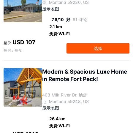
哥, Montana 59230, US
显示地图
7.6/10
好
81 评论
2.1 km
免费 Wi-Fi
USD 107
起价
选择
每房 / 每夜
Modern & Spacious Luxe Home
in Remote Fort Peck!
403 Milk River Dr, 纳舒
厄, Montana 59248, US
显示地图
26.4 km
免费 Wi-Fi