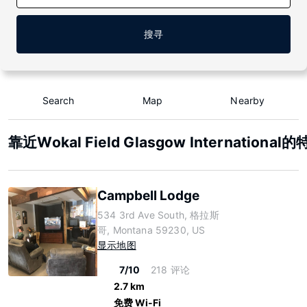
搜寻
Search
Map
Nearby
靠近Wokal Field Glasgow Internationa
Campbell Lodge
534 3rd Ave South, 格拉斯
哥, Montana 59230, US
显示地图
7/10
218 评论
2.7 km
免费 Wi-Fi