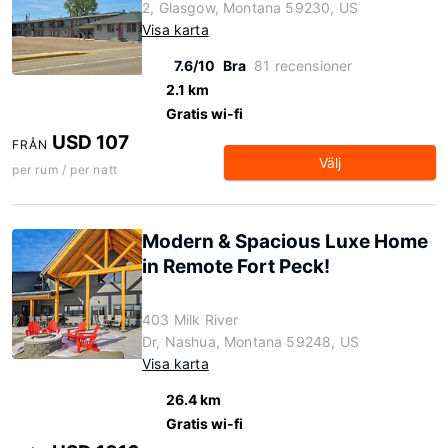
2, Glasgow, Montana 59230, US
Visa karta
7.6/10
Bra
81 recensioner
2.1 km
Gratis wi-fi
USD 107
FRÅN
Välj
per rum / per natt
Modern & Spacious Luxe Home
in Remote Fort Peck!
403 Milk River
Dr, Nashua, Montana 59248, US
Visa karta
26.4 km
Gratis wi-fi