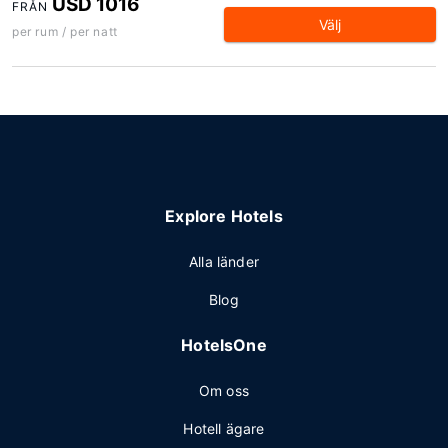
USD 1016
FRÅN
Välj
per rum / per natt
Explore Hotels
Alla länder
Blog
HotelsOne
Om oss
Hotell ägare