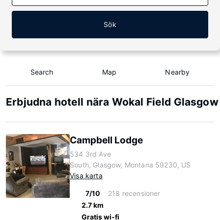
Sök
Search
Map
Nearby
Erbjudna hotell nära Wokal Field Glasgow 
Campbell Lodge
534 3rd Ave
South, Glasgow, Montana 59230, US
Visa karta
7/10
218 recensioner
2.7 km
Gratis wi-fi