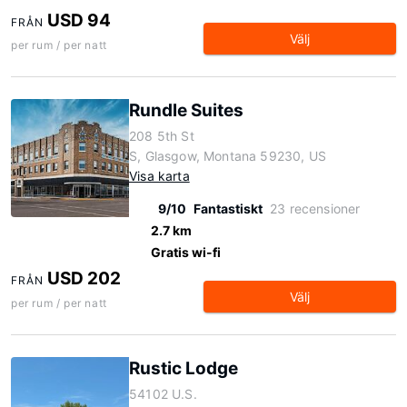
USD 94
FRÅN
Välj
per rum / per natt
Rundle Suites
208 5th St
S, Glasgow, Montana 59230, US
Visa karta
9/10
Fantastiskt
23 recensioner
2.7 km
Gratis wi-fi
USD 202
FRÅN
Välj
per rum / per natt
Rustic Lodge
54102 U.S.