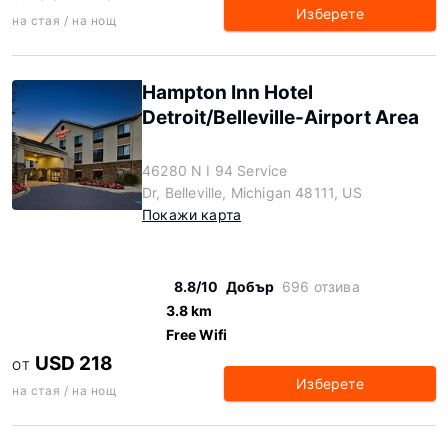
Изберете
на стая / на нощ
Hampton Inn Hotel
Detroit/Belleville-Airport Area
46280 N I 94 Service
Dr, Belleville, Michigan 48111, US
Покажи карта
8.8/10
Добър
696 отзива
3.8 km
Free Wifi
USD 218
ОТ
Изберете
на стая / на нощ