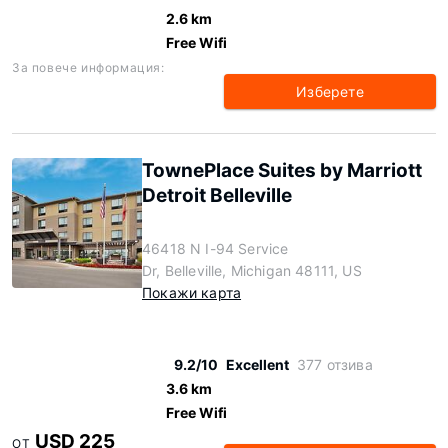
2.6 km
Free Wifi
За повече информация:
Изберете
TownePlace Suites by Marriott
Detroit Belleville
46418 N I-94 Service
Dr, Belleville, Michigan 48111, US
Покажи карта
9.2/10
Excellent
377 отзива
3.6 km
Free Wifi
USD 225
ОТ