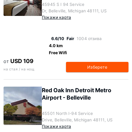
45945 S I 94 Service
Dr, Belleville, Michigan 48111, US
Покажи карта
6.6/10
Fair
1004 отзива
4.0 km
Free Wifi
USD 109
ОТ
Изберете
на стая / на нощ
Red Oak Inn Detroit Metro
Airport - Belleville
45501 North I-94 Service
Drive, Belleville, Michigan 48111, US
Покажи карта