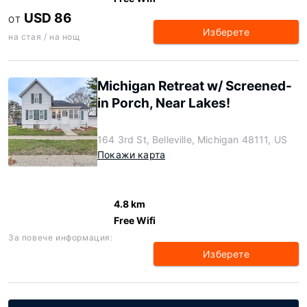
USD 86
ОТ
Изберете
на стая / на нощ
Michigan Retreat w/ Screened-
in Porch, Near Lakes!
164 3rd St, Belleville, Michigan 48111, US
Покажи карта
4.8 km
Free Wifi
За повече информация:
Изберете