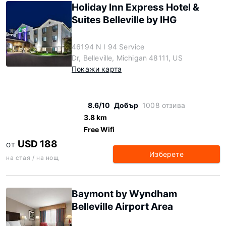
Holiday Inn Express Hotel &
Suites Belleville by IHG
46194 N I 94 Service
Dr, Belleville, Michigan 48111, US
Покажи карта
8.6/10
Добър
1008 отзива
3.8 km
Free Wifi
USD 188
ОТ
Изберете
на стая / на нощ
Baymont by Wyndham
Belleville Airport Area