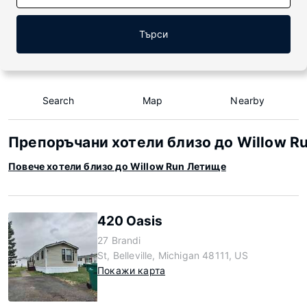
Търси
Search
Map
Nearby
Препоръчани хотели близо до Willow R
Повече хотели близо до Willow Run Летище
420 Oasis
27 Brandi
St, Belleville, Michigan 48111, US
Покажи карта