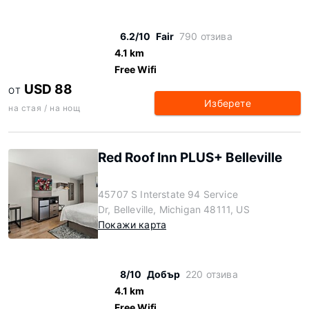
6.2/10
Fair
790 отзива
4.1 km
Free Wifi
USD 88
ОТ
Изберете
на стая / на нощ
Red Roof Inn PLUS+ Belleville
45707 S Interstate 94 Service
Dr, Belleville, Michigan 48111, US
Покажи карта
8/10
Добър
220 отзива
4.1 km
Free Wifi