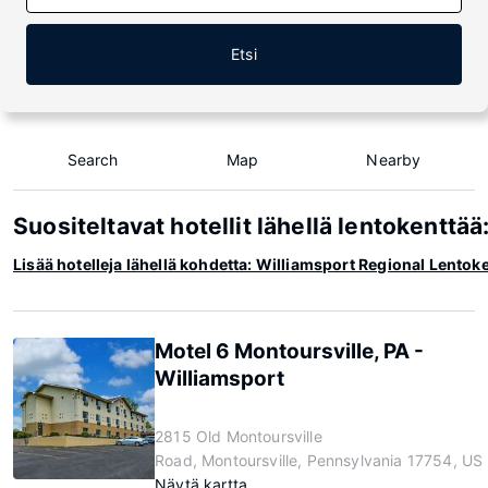
Etsi
Search
Map
Nearby
Suositeltavat hotellit lähellä lentokenttä
Lisää hotelleja lähellä kohdetta: Williamsport Regional Lentok
Motel 6 Montoursville, PA -
Williamsport
2815 Old Montoursville
Road, Montoursville, Pennsylvania 17754, US
Näytä kartta