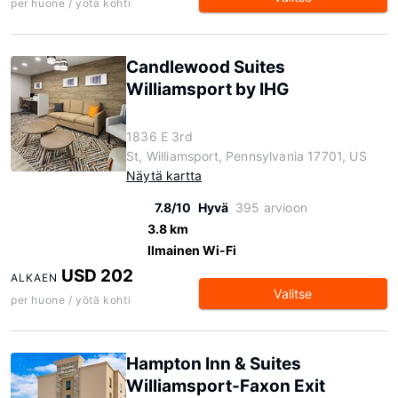
per huone / yötä kohti
Candlewood Suites
Williamsport by IHG
1836 E 3rd
St, Williamsport, Pennsylvania 17701, US
Näytä kartta
7.8/10
Hyvä
395 arvioon
3.8 km
Ilmainen Wi-Fi
USD 202
ALKAEN
Valitse
per huone / yötä kohti
Hampton Inn & Suites
Williamsport-Faxon Exit