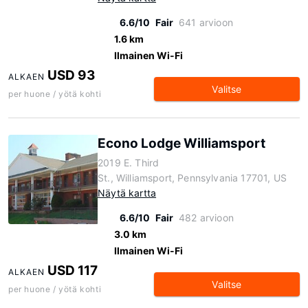
6.6/10
Fair
641 arvioon
1.6 km
Ilmainen Wi-Fi
USD 93
ALKAEN
Valitse
per huone / yötä kohti
Econo Lodge Williamsport
2019 E. Third
St., Williamsport, Pennsylvania 17701, US
Näytä kartta
6.6/10
Fair
482 arvioon
3.0 km
Ilmainen Wi-Fi
USD 117
ALKAEN
Valitse
per huone / yötä kohti