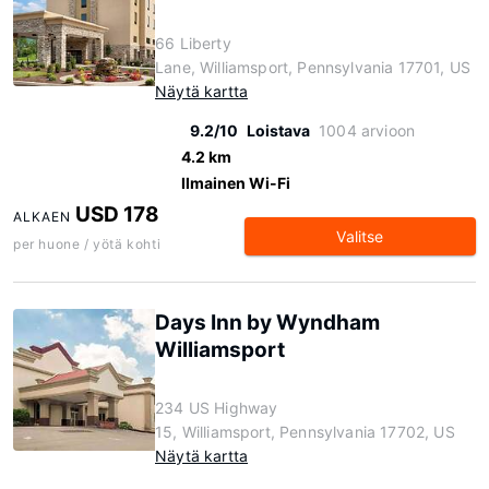
66 Liberty
Lane, Williamsport, Pennsylvania 17701, US
Näytä kartta
9.2/10
Loistava
1004 arvioon
4.2 km
Ilmainen Wi-Fi
USD 178
ALKAEN
Valitse
per huone / yötä kohti
Days Inn by Wyndham
Williamsport
234 US Highway
15, Williamsport, Pennsylvania 17702, US
Näytä kartta