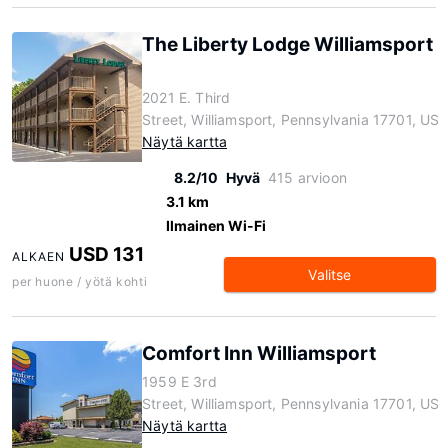
The Liberty Lodge Williamsport
2021 E. Third
Street, Williamsport, Pennsylvania 17701, US
Näytä kartta
8.2/10
Hyvä
415 arvioon
3.1 km
Ilmainen Wi-Fi
USD 131
ALKAEN
Valitse
per huone / yötä kohti
Comfort Inn Williamsport
1959 E 3rd
Street, Williamsport, Pennsylvania 17701, US
Näytä kartta