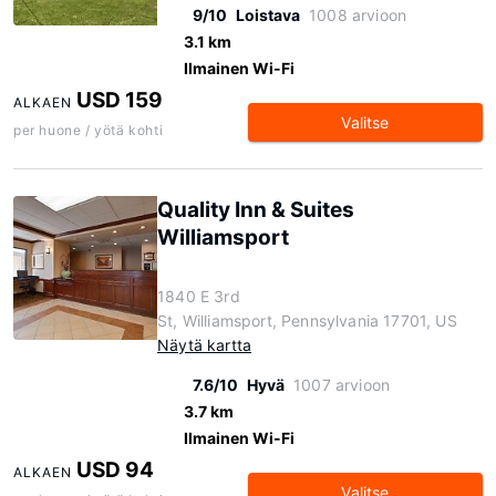
9/10
Loistava
1008 arvioon
3.1 km
Ilmainen Wi-Fi
USD 159
ALKAEN
Valitse
per huone / yötä kohti
Quality Inn & Suites
Williamsport
1840 E 3rd
St, Williamsport, Pennsylvania 17701, US
Näytä kartta
7.6/10
Hyvä
1007 arvioon
3.7 km
Ilmainen Wi-Fi
USD 94
ALKAEN
Valitse