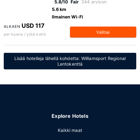
5.8/10
Fair
344 arvioon
5.6 km
Ilmainen Wi-Fi
USD 117
ALKAEN
Valitse
per huone / yötä kohti
Lisää hotelleja lähellä kohdetta: Williamsport Regional
Lentokenttä
Explore Hotels
Kaikki maat