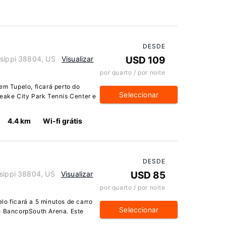
l
DESDE
ssippi 38804, US
Visualizar
USD 109
por quarto / por noite
em Tupelo, ficará perto do
Seleccionar
Leake City Park Tennis Center e
4.4 km
Wi-fi grátis
DESDE
ssippi 38804, US
Visualizar
USD 85
por quarto / por noite
lo ficará a 5 minutos de carro
Seleccionar
e BancorpSouth Arena. Este