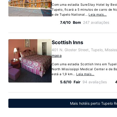
Com uma estadia SureStay Hotel by Bes
Tupelo, ficará a 5 minutos de carro de N
e de Tupelo National...
Leia mais…
7.4/10
Bom
247 avaliações
Scottish Inns
401 N. Gloster Street, Tupelo, Missi
mapa
Com uma estadia Scottish Inns em Tupelo
North Mississippi Medical Center e de B
está a 1,9 km...
Leia mais…
5.6/10
Fair
94 avaliações
Mais hotéis perto Tupelo R