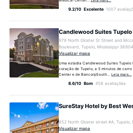
Medical Center...
Leia mais…
9.2/10
Excelente
1007 avaliaç
Candlewood Suites Tupelo 
979 North Gloster St Street and Mcc
Boulevard, Tupelo, Mississippi 3880
Visualizar mapa
Uma estadia Candlewood Suites Tupelo 
coração de Tupelo, a 5 minutos de carro
Center e de BancorpSouth...
Leia mais…
8.6/10
Bom
458 avaliações
SureStay Hotel by Best We
852 North Gloster street #A, Tupelo,
Visualizar mapa