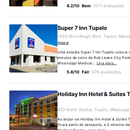
8.2/10
Bom
1011 avaliações
Super 7 Inn Tupelo
1500 Mccullough Blvd, Tupelo, Missi
mapa
Uma estadia Super 7 Inn Tupelo coloca-
minutos de carro de Rob Leake City Park
Mississippi Medical...
Leia mais…
5.8/10
Fair
576 avaliações
Holiday Inn Hotel & Suites 
923 North Gloster, Tupelo, Mississip
Ao alojar-se Holiday Inn Hotel & Suites
ficará perto do aeroporto, a 5 minutos de