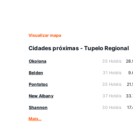
Visualizar mapa
Cidades próximas - Tupelo Regional
Okolona
35 Hotéis
28.
Belden
31 Hotéis
9.
Pontotoc
35 Hotéis
21
New Albany
37 Hotéis
33.
Shannon
30 Hotéis
17
Mais…