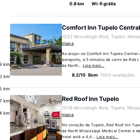
0.8 km
Wi-fi grátis
Comfort Inn Tupelo Centra
1532 Mccullough Blvd, Tupelo, Missi
mapa
Ao alojar-se Comfort Inn Tupelo Central 
aeroporto, a 5 minutos de carro de Rob 
9 km
de North...
Leia mais…
8.2/10
Bom
1000 avaliações
0 km
.5 km
Red Roof Inn Tupelo
7 km
1516 Mccullough Blvd, Tupelo, Missi
.4 km
mapa
No coração de Tupelo, Red Roof Inn Tupe
de North Mississippi Medical Center e d
hotel está a 4,4...
Leia mais…