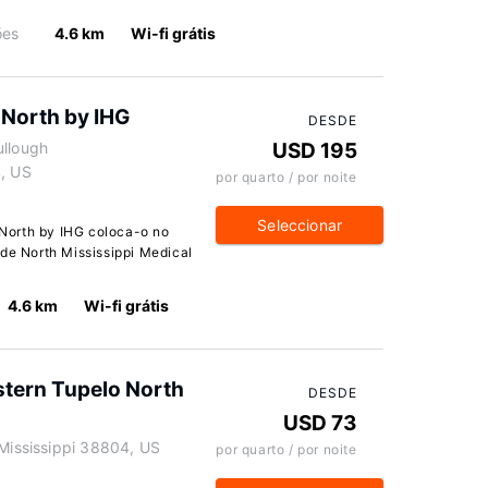
ões
4.6 km
Wi-fi grátis
North by IHG
DESDE
ullough
USD 195
4, US
por quarto / por noite
Seleccionar
North by IHG coloca-o no
 de North Mississippi Medical
4.6 km
Wi-fi grátis
stern Tupelo North
DESDE
USD 73
 Mississippi 38804, US
por quarto / por noite