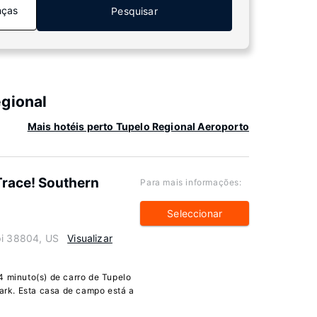
nças
Pesquisar
egional
Mais hotéis perto Tupelo Regional Aeroporto
Trace! Southern
Para mais informações:
Seleccionar
pi 38804, US
Visualizar
4 minuto(s) de carro de Tupelo
Park. Esta casa de campo está a