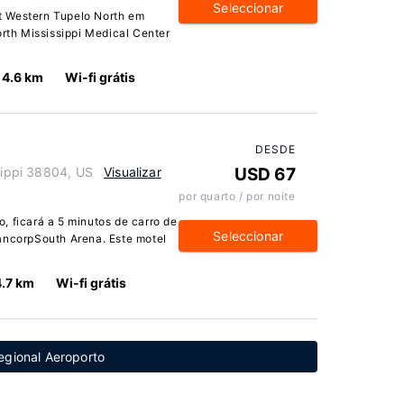
Seleccionar
t Western Tupelo North em
orth Mississippi Medical Center
4.6 km
Wi-fi grátis
DESDE
ssippi 38804, US
Visualizar
USD 67
por quarto / por noite
, ficará a 5 minutos de carro de
Seleccionar
ancorpSouth Arena. Este motel
4.7 km
Wi-fi grátis
egional Aeroporto