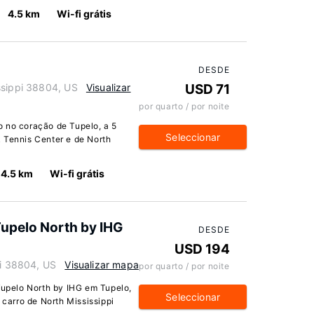
4.5 km
Wi-fi grátis
DESDE
ssippi 38804, US
Visualizar
USD 71
por quarto / por noite
o no coração de Tupelo, a 5
Seleccionar
 Tennis Center e de North
4.5 km
Wi-fi grátis
Tupelo North by IHG
DESDE
USD 194
pi 38804, US
Visualizar mapa
por quarto / por noite
 Tupelo North by IHG em Tupelo,
Seleccionar
 carro de North Mississippi