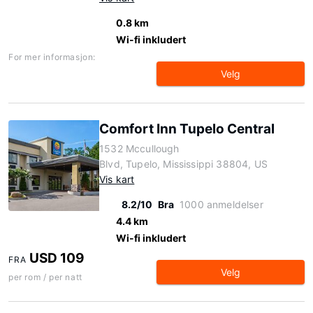
0.8 km
Wi-fi inkludert
For mer informasjon:
Velg
Comfort Inn Tupelo Central
1532 Mccullough
Blvd, Tupelo, Mississippi 38804, US
Vis kart
8.2/10
Bra
1000 anmeldelser
4.4 km
Wi-fi inkludert
USD 109
FRA
Velg
per rom / per natt