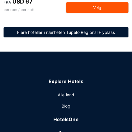
USD 67
FRA
Velg
per rom / per natt
Flere hoteller i nærheten Tupelo Regional Flyplass
Explore Hotels
Alle land
Blog
HotelsOne