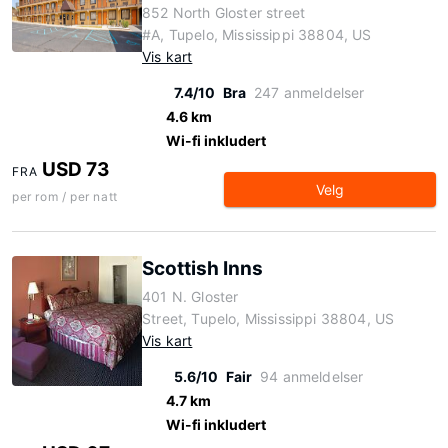
852 North Gloster street
#A, Tupelo, Mississippi 38804, US
Vis kart
7.4/10
Bra
247 anmeldelser
4.6 km
Wi-fi inkludert
USD 73
FRA
Velg
per rom / per natt
Scottish Inns
401 N. Gloster
Street, Tupelo, Mississippi 38804, US
Vis kart
5.6/10
Fair
94 anmeldelser
4.7 km
Wi-fi inkludert