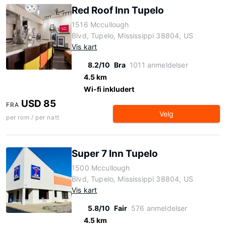
Red Roof Inn Tupelo
1516 Mccullough
Blvd, Tupelo, Mississippi 38804, US
Vis kart
8.2/10
Bra
1011 anmeldelser
4.5 km
Wi-fi inkludert
USD 85
FRA
Velg
per rom / per natt
Super 7 Inn Tupelo
1500 Mccullough
Blvd, Tupelo, Mississippi 38804, US
Vis kart
5.8/10
Fair
576 anmeldelser
4.5 km