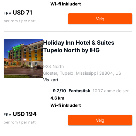
Wi-fi inkludert
USD 71
FRA
Velg
per rom / per natt
Holiday Inn Hotel & Suites
Tupelo North by IHG
923 North
Gloster, Tupelo, Mississippi 38804, US
Vis kart
9.2/10
Fantastisk
1007 anmeldelser
4.6 km
Wi-fi inkludert
USD 194
FRA
Velg
per rom / per natt