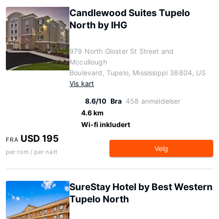
Candlewood Suites Tupelo
North by IHG
979 North Gloster St Street and
Mccullough
Boulevard, Tupelo, Mississippi 38804, US
Vis kart
8.6/10
Bra
458 anmeldelser
4.6 km
Wi-fi inkludert
USD 195
FRA
Velg
per rom / per natt
SureStay Hotel by Best Western
Tupelo North