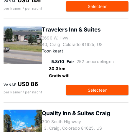
USD 146
VANAF
Selecteer
per kamer / per nacht
Travelers Inn & Suites
2690 W. Hwy.
40, Craig, Colorado 81625, US
Toon kaart
5.8/10
Fair
252 beoordelingen
30.3 km
Gratis wifi
USD 86
VANAF
Selecteer
per kamer / per nacht
Quality Inn & Suites Craig
300 South Highway
13, Craig, Colorado 81625, US