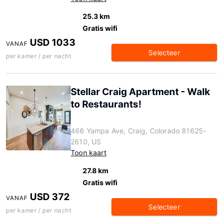
25.3 km
Gratis wifi
USD 1033
VANAF
Selecteer
per kamer / per nacht
Stellar Craig Apartment - Walk
to Restaurants!
466 Yampa Ave, Craig, Colorado 81625-
2610, US
Toon kaart
27.8 km
Gratis wifi
USD 372
VANAF
Selecteer
per kamer / per nacht