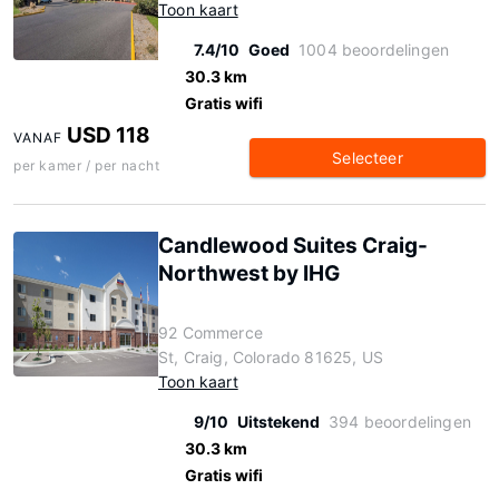
Toon kaart
7.4/10
Goed
1004 beoordelingen
30.3 km
Gratis wifi
USD 118
VANAF
Selecteer
per kamer / per nacht
Candlewood Suites Craig-
Northwest by IHG
92 Commerce
St, Craig, Colorado 81625, US
Toon kaart
9/10
Uitstekend
394 beoordelingen
30.3 km
Gratis wifi