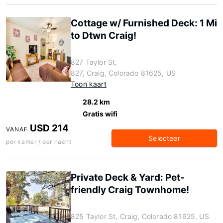
Cottage w/ Furnished Deck: 1 Mi
to Dtwn Craig!
827 Taylor St,
827, Craig, Colorado 81625, US
Toon kaart
28.2 km
Gratis wifi
USD 214
VANAF
Selecteer
per kamer / per nacht
Private Deck & Yard: Pet-
friendly Craig Townhome!
825 Taylor St, Craig, Colorado 81625, US