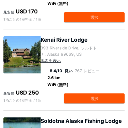
WiFi (無料)
USD 170
最安値
選択
1泊ごとの1室料金 / 1泊
Kenai River Lodge
393 Riverside Drive, ソルドト
ナ, Alaska 99669, US
地図を表示
8.4/10
良い
767 レビュー
2.6 km
WiFi (無料)
USD 250
最安値
選択
1泊ごとの1室料金 / 1泊
Soldotna Alaska Fishing Lodge