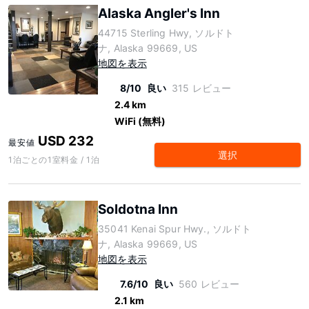
Alaska Angler's Inn
44715 Sterling Hwy, ソルドト
ナ, Alaska 99669, US
地図を表示
8/10
良い
315 レビュー
2.4 km
WiFi (無料)
USD 232
最安値
選択
1泊ごとの1室料金 / 1泊
Soldotna Inn
35041 Kenai Spur Hwy., ソルドト
ナ, Alaska 99669, US
地図を表示
7.6/10
良い
560 レビュー
2.1 km