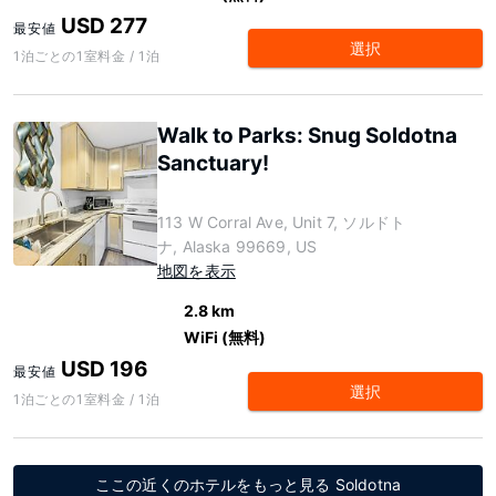
USD 277
最安値
選択
1泊ごとの1室料金 / 1泊
Walk to Parks: Snug Soldotna
Sanctuary!
113 W Corral Ave, Unit 7, ソルドト
ナ, Alaska 99669, US
地図を表示
2.8 km
WiFi (無料)
USD 196
最安値
選択
1泊ごとの1室料金 / 1泊
ここの近くのホテルをもっと見る Soldotna