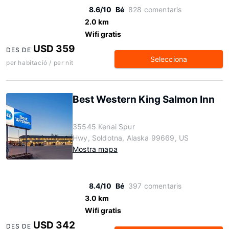
8.6/10
Bé
828 comentaris
2.0 km
Wifi gratis
USD 359
DES DE
Selecciona
per habitació / per nit
Best Western King Salmon Inn
35545 Kenai Spur
Hwy, Soldotna, Alaska 99669, US
Mostra mapa
8.4/10
Bé
397 comentaris
3.0 km
Wifi gratis
USD 342
DES DE