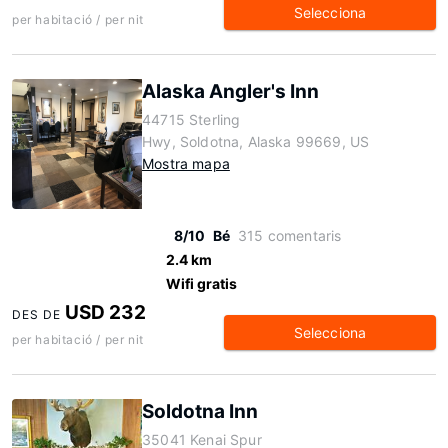
Selecciona
per habitació / per nit
Alaska Angler's Inn
44715 Sterling
Hwy, Soldotna, Alaska 99669, US
Mostra mapa
8/10
Bé
315 comentaris
2.4 km
Wifi gratis
USD 232
DES DE
Selecciona
per habitació / per nit
Soldotna Inn
35041 Kenai Spur