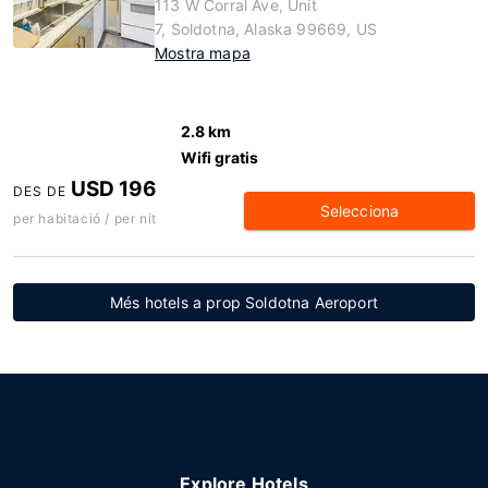
113 W Corral Ave, Unit
7, Soldotna, Alaska 99669, US
Mostra mapa
2.8 km
Wifi gratis
USD 196
DES DE
Selecciona
per habitació / per nit
Més hotels a prop Soldotna Aeroport
Explore Hotels