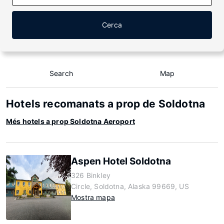
Cerca
Search
Map
Hotels recomanats a prop de Soldotna
Més hotels a prop Soldotna Aeroport
Aspen Hotel Soldotna
326 Binkley
Circle, Soldotna, Alaska 99669, US
Mostra mapa