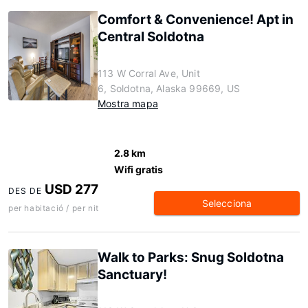
Comfort & Convenience! Apt in
Central Soldotna
113 W Corral Ave, Unit
6, Soldotna, Alaska 99669, US
Mostra mapa
2.8 km
Wifi gratis
USD 277
DES DE
Selecciona
per habitació / per nit
Walk to Parks: Snug Soldotna
Sanctuary!