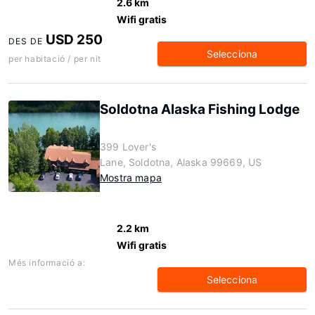
2.6 km
Wifi gratis
USD 250
DES DE
Selecciona
per habitació / per nit
Soldotna Alaska Fishing Lodge
399 Lover's
Lane, Soldotna, Alaska 99669, US
Mostra mapa
2.2 km
Wifi gratis
Més informació a:
Selecciona