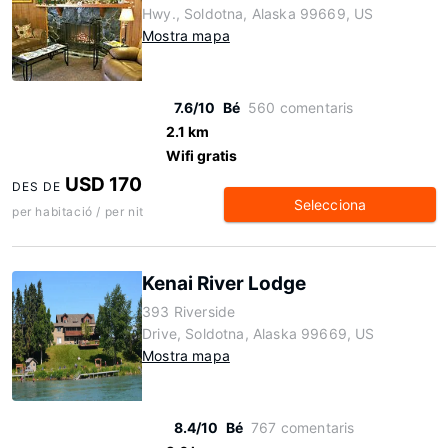
Hwy., Soldotna, Alaska 99669, US
Mostra mapa
7.6/10
Bé
560 comentaris
2.1 km
Wifi gratis
USD 170
DES DE
Selecciona
per habitació / per nit
Kenai River Lodge
393 Riverside
Drive, Soldotna, Alaska 99669, US
Mostra mapa
8.4/10
Bé
767 comentaris