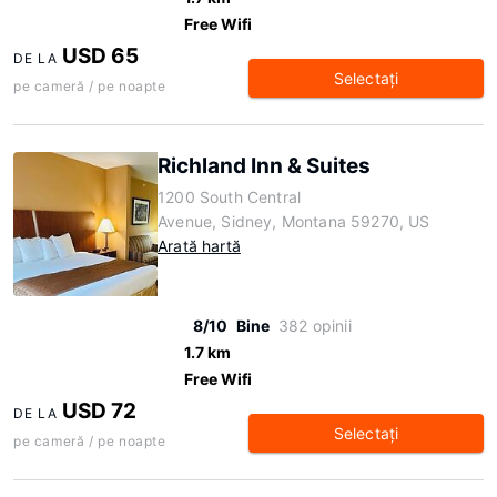
Free Wifi
USD 65
DE LA
Selectaţi
pe cameră / pe noapte
Richland Inn & Suites
1200 South Central
Avenue, Sidney, Montana 59270, US
Arată hartă
8/10
Bine
382 opinii
1.7 km
Free Wifi
USD 72
DE LA
Selectaţi
pe cameră / pe noapte