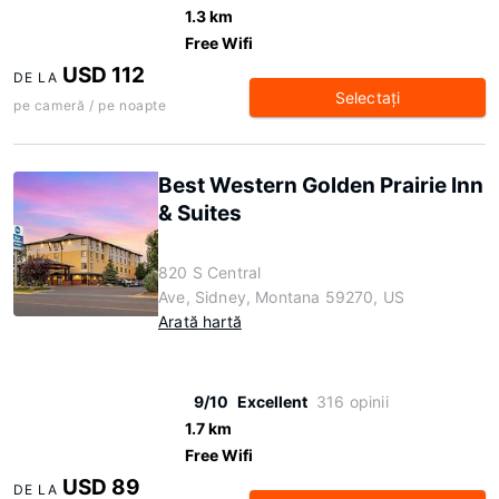
1.3 km
Free Wifi
USD 112
DE LA
Selectaţi
pe cameră / pe noapte
Best Western Golden Prairie Inn
& Suites
820 S Central
Ave, Sidney, Montana 59270, US
Arată hartă
9/10
Excellent
316 opinii
1.7 km
Free Wifi
USD 89
DE LA