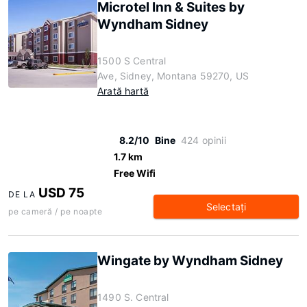
Microtel Inn & Suites by
Wyndham Sidney
1500 S Central
Ave, Sidney, Montana 59270, US
Arată hartă
8.2/10
Bine
424 opinii
1.7 km
Free Wifi
USD 75
DE LA
Selectaţi
pe cameră / pe noapte
Wingate by Wyndham Sidney
1490 S. Central