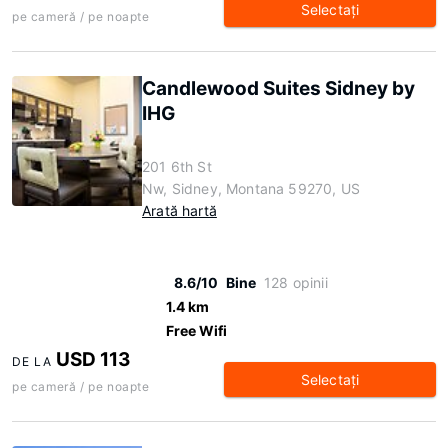
Selectaţi
pe cameră / pe noapte
Candlewood Suites Sidney by
IHG
201 6th St
Nw, Sidney, Montana 59270, US
Arată hartă
8.6/10
Bine
128 opinii
1.4 km
Free Wifi
USD 113
DE LA
Selectaţi
pe cameră / pe noapte