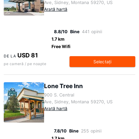
Ave, Sidney, Montana 59270, US
Arată hartă
8.8/10
Bine
441 opinii
1.7 km
Free Wifi
USD 81
DE LA
Selectaţi
pe cameră / pe noapte
Lone Tree Inn
900 S. Central
Ave, Sidney, Montana 59270, US
Arată hartă
7.8/10
Bine
255 opinii
1.7 km