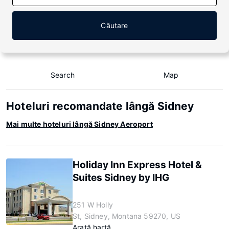
Căutare
Search
Map
Hoteluri recomandate lângă Sidney
Mai multe hoteluri lângă Sidney Aeroport
Holiday Inn Express Hotel &
Suites Sidney by IHG
251 W Holly
St, Sidney, Montana 59270, US
Arată hartă