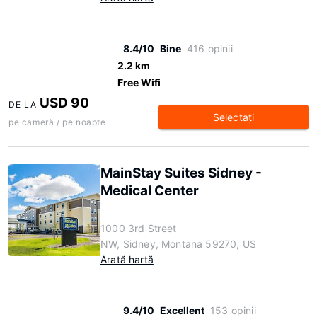
8.4/10
Bine
416 opinii
2.2 km
Free Wifi
USD 90
DE LA
Selectaţi
pe cameră / pe noapte
MainStay Suites Sidney -
Medical Center
1000 3rd Street
NW, Sidney, Montana 59270, US
Arată hartă
9.4/10
Excellent
153 opinii