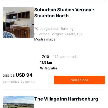
Suburban Studios Verona -
Staunton North
70 Lodge Lane, Building
B, Verona, Virginia 24482, US
Mostra mapa
7/10
119 comentaris
11.5 km
Wifi gratis
USD 94
DES DE
Selecciona
per habitació / per nit
The Village Inn Harrisonburg