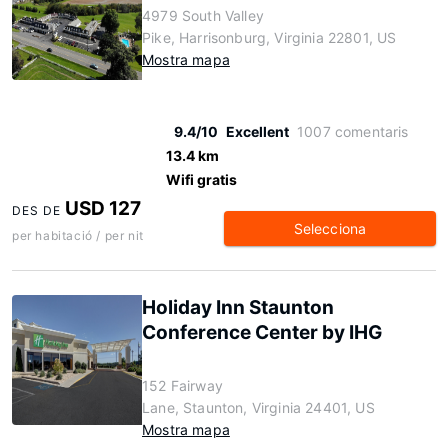
4979 South Valley
Pike, Harrisonburg, Virginia 22801, US
Mostra mapa
9.4/10
Excellent
1007 comentaris
13.4 km
Wifi gratis
USD 127
DES DE
Selecciona
per habitació / per nit
Holiday Inn Staunton
Conference Center by IHG
152 Fairway
Lane, Staunton, Virginia 24401, US
Mostra mapa