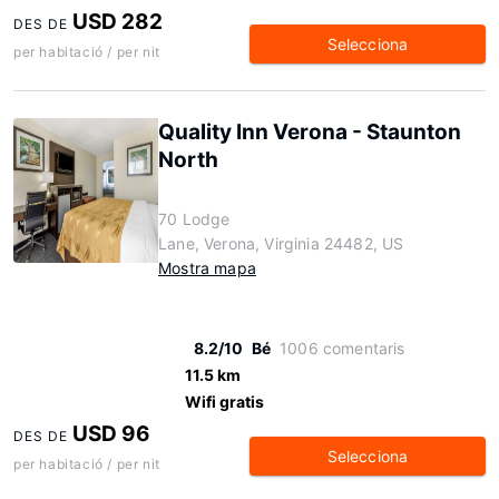
USD 282
DES DE
Selecciona
per habitació / per nit
Quality Inn Verona - Staunton
North
70 Lodge
Lane, Verona, Virginia 24482, US
Mostra mapa
8.2/10
Bé
1006 comentaris
11.5 km
Wifi gratis
USD 96
DES DE
Selecciona
per habitació / per nit