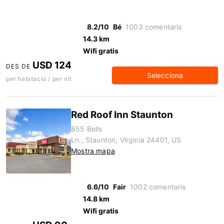
8.2/10
Bé
1003 comentaris
14.3 km
Wifi gratis
USD 124
DES DE
Selecciona
per habitació / per nit
Red Roof Inn Staunton
855 Bells
Ln., Staunton, Virginia 24401, US
Mostra mapa
6.6/10
Fair
1002 comentaris
14.8 km
Wifi gratis