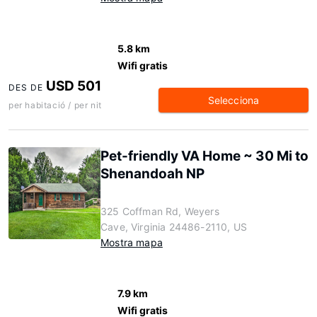
5.8 km
Wifi gratis
USD 501
DES DE
Selecciona
per habitació / per nit
Pet-friendly VA Home ~ 30 Mi to
Shenandoah NP
325 Coffman Rd, Weyers
Cave, Virginia 24486-2110, US
Mostra mapa
7.9 km
Wifi gratis