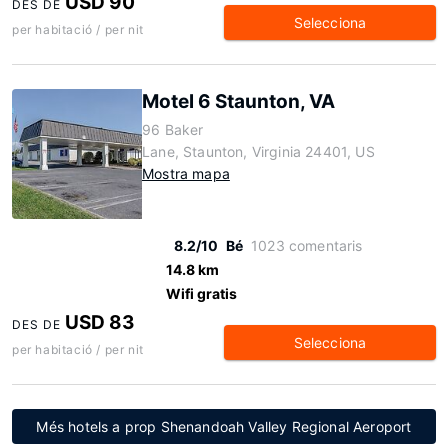
USD 90
DES DE
Selecciona
per habitació / per nit
Motel 6 Staunton, VA
96 Baker
Lane, Staunton, Virginia 24401, US
Mostra mapa
8.2/10
Bé
1023 comentaris
14.8 km
Wifi gratis
USD 83
DES DE
Selecciona
per habitació / per nit
Més hotels a prop Shenandoah Valley Regional Aeroport