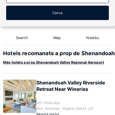
Cerca
Search
Map
Nearby
Hotels recomanats a prop de Shenandoah 
Més hotels a prop Shenandoah Valley Regional Aeroport
Shenandoah Valley Riverside
Retreat Near Wineries
901 Riverside
Ave, Grottoes, Virginia 24441, US
Mostra mapa