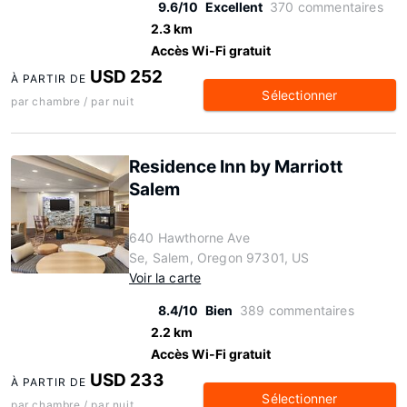
9.6/10
Excellent
370 commentaires
2.3 km
Accès Wi-Fi gratuit
USD 252
À PARTIR DE
Sélectionner
par chambre / par nuit
Residence Inn by Marriott
Salem
640 Hawthorne Ave
Se, Salem, Oregon 97301, US
Voir la carte
8.4/10
Bien
389 commentaires
2.2 km
Accès Wi-Fi gratuit
USD 233
À PARTIR DE
Sélectionner
par chambre / par nuit