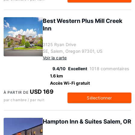
Best Western Plus Mill Creek
Inn
3125 Ryan Drive
SE, Salem, Oregon 97301, US
Voir la carte
9.4/10
Excellent
1018 commentaires
1.6 km
Accès Wi-Fi gratuit
USD 169
À PARTIR DE
Sélectionner
par chambre / par nuit
Hampton Inn & Suites Salem, OR