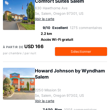
Comfort Suites Salem
630 Hawthorne Ave
Se, Salem, Oregon 97301, US
Voir la carte
9/10
Excellent
1275 commentaires
2.2 km
Accès Wi-Fi gratuit
USD 166
À PARTIR DE
Sélectionner
par chambre / par nuit
Howard Johnson by Wyndham
Salem
2250 Mission St
Se, Salem, Oregon 97302, US
Voir la carte
7.4/10
Bien
1005 commentaires