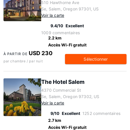
510 Hawthorne Ave
Se, Salem, Oregon 97301, US
Voir la carte
9.4/10
Excellent
1009 commentaires
2.2 km
Accès Wi-Fi gratuit
USD 230
À PARTIR DE
Sélectionner
par chambre / par nuit
The Hotel Salem
4370 Commercial St
Se, Salem, Oregon 97302, US
Voir la carte
9/10
Excellent
1252 commentaires
2.7 km
Accès Wi-Fi gratuit