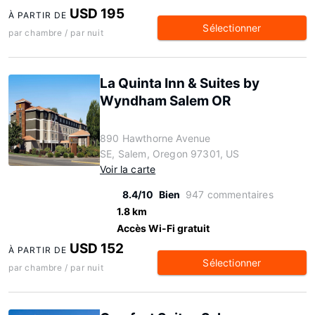
USD 195
À PARTIR DE
Sélectionner
par chambre / par nuit
La Quinta Inn & Suites by
Wyndham Salem OR
890 Hawthorne Avenue
SE, Salem, Oregon 97301, US
Voir la carte
8.4/10
Bien
947 commentaires
1.8 km
Accès Wi-Fi gratuit
USD 152
À PARTIR DE
Sélectionner
par chambre / par nuit