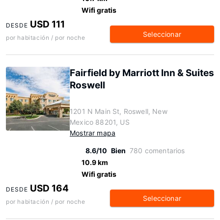
Wifi gratis
USD 111
DESDE
Seleccionar
por habitación / por noche
Fairfield by Marriott Inn & Suites
Roswell
1201 N Main St, Roswell, New
Mexico 88201, US
Mostrar mapa
8.6/10
Bien
780 comentarios
10.9 km
Wifi gratis
USD 164
DESDE
Seleccionar
por habitación / por noche