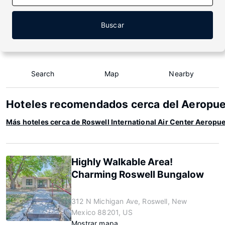
Buscar
Search
Map
Nearby
Hoteles recomendados cerca del Aeropuer
Más hoteles cerca de Roswell International Air Center Aeropu
Highly Walkable Area!
Charming Roswell Bungalow
312 N Michigan Ave, Roswell, New
Mexico 88201, US
Mostrar mapa