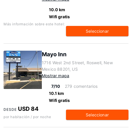
10.0 km
Wifi gratis
Más información sobre este hotel:
Seleccionar
Mayo Inn
1716 West 2nd Street, Roswell, New
Mexico 88201, US
Mostrar mapa
7/10
279 comentarios
10.1 km
Wifi gratis
USD 84
DESDE
Seleccionar
por habitación / por noche