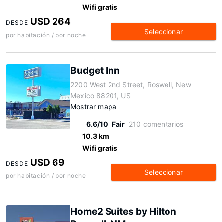
Wifi gratis
USD 264
DESDE
Seleccionar
por habitación / por noche
Budget Inn
2200 West 2nd Street, Roswell, New
Mexico 88201, US
Mostrar mapa
6.6/10
Fair
210 comentarios
10.3 km
Wifi gratis
USD 69
DESDE
Seleccionar
por habitación / por noche
Home2 Suites by Hilton