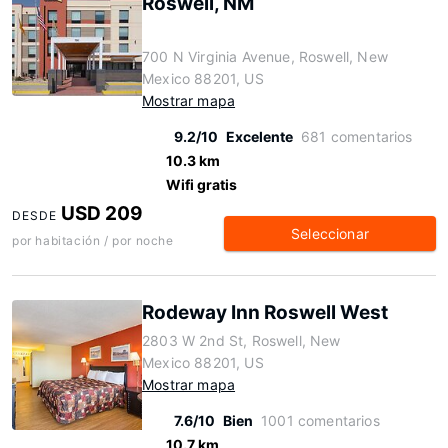
Roswell, NM
700 N Virginia Avenue, Roswell, New
Mexico 88201, US
Mostrar mapa
9.2/10
Excelente
681 comentarios
10.3 km
Wifi gratis
USD 209
DESDE
Seleccionar
por habitación / por noche
Rodeway Inn Roswell West
2803 W 2nd St, Roswell, New
Mexico 88201, US
Mostrar mapa
7.6/10
Bien
1001 comentarios
10.7 km