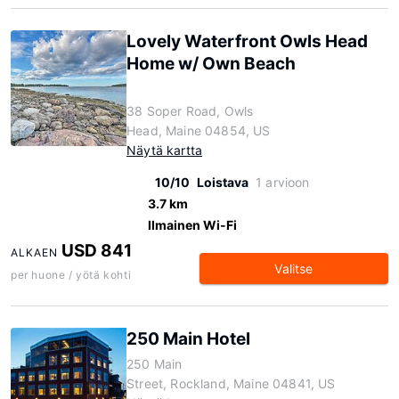
Lovely Waterfront Owls Head
Home w/ Own Beach
38 Soper Road, Owls
Head, Maine 04854, US
Näytä kartta
10/10
Loistava
1 arvioon
3.7 km
Ilmainen Wi-Fi
USD 841
ALKAEN
Valitse
per huone / yötä kohti
250 Main Hotel
250 Main
Street, Rockland, Maine 04841, US