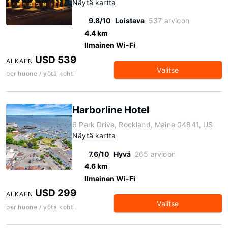
Näytä kartta
9.8/10
Loistava
537 arvioon
4.4 km
Ilmainen Wi-Fi
USD 539
ALKAEN
Valitse
per huone / yötä kohti
Harborline Hotel
6 Park Drive, Rockland, Maine 04841, US
Näytä kartta
7.6/10
Hyvä
265 arvioon
4.6 km
Ilmainen Wi-Fi
USD 299
ALKAEN
Valitse
per huone / yötä kohti