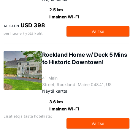
2.5 km
Ilmainen Wi-Fi
USD 398
ALKAEN
Valitse
per huone / yötä kohti
Rockland Home w/ Deck 5 Mins
to Historic Downtown!
41 Main
Street, Rockland, Maine 04841, US
Näytä kartta
3.6 km
Ilmainen Wi-Fi
Lisätietoja tästä hotellista:
Valitse