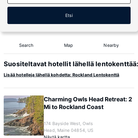
Etsi
Search
Map
Nearby
Suositeltavat hotellit lähellä lentokenttä
Lisää hotelleja lähellä kohdetta: Rockland Lentokenttä
Charming Owls Head Retreat: 2
Mi to Rockland Coast
174 Bayside West, Owls
Head, Maine 04854, US
Näytä kartta