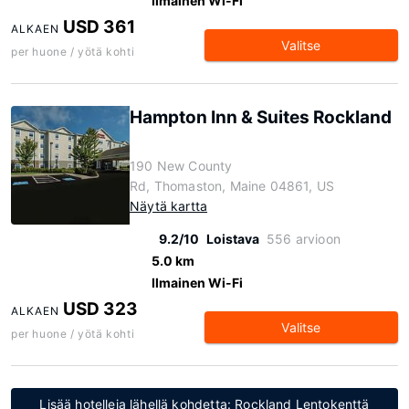
Ilmainen Wi-Fi
USD 361
ALKAEN
Valitse
per huone / yötä kohti
Hampton Inn & Suites Rockland
190 New County
Rd, Thomaston, Maine 04861, US
Näytä kartta
9.2/10
Loistava
556 arvioon
5.0 km
Ilmainen Wi-Fi
USD 323
ALKAEN
Valitse
per huone / yötä kohti
Lisää hotelleja lähellä kohdetta: Rockland Lentokenttä