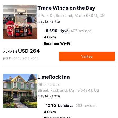
Trade Winds on the Bay
2 Park Dr, Rockland, Maine 04841, US
Näytä kartta
8.6/10
Hyvä
407 arvioon
4.6 km
Ilmainen Wi-Fi
USD 264
ALKAEN
Valitse
per huone / yötä kohti
LimeRock Inn
96 Limerock
Street, Rockland, Maine 04841, US
Näytä kartta
10/10
Loistava
233 arvioon
4.9 km