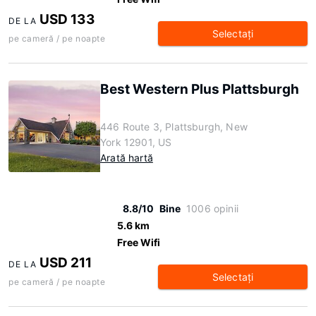
USD 133
DE LA
Selectaţi
pe cameră / pe noapte
Best Western Plus Plattsburgh
446 Route 3, Plattsburgh, New
York 12901, US
Arată hartă
8.8/10
Bine
1006 opinii
5.6 km
Free Wifi
USD 211
DE LA
Selectaţi
pe cameră / pe noapte