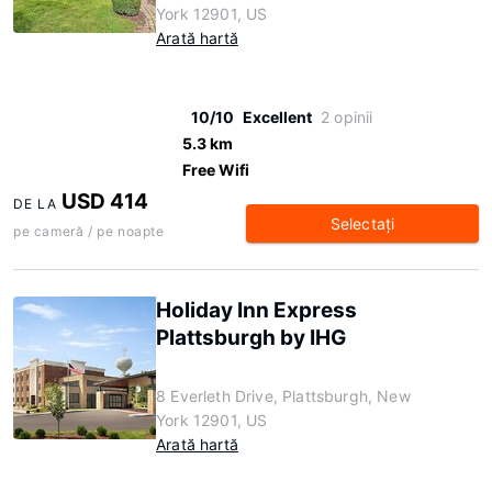
York 12901, US
Arată hartă
10/10
Excellent
2 opinii
5.3 km
Free Wifi
USD 414
DE LA
Selectaţi
pe cameră / pe noapte
Holiday Inn Express
Plattsburgh by IHG
8 Everleth Drive, Plattsburgh, New
York 12901, US
Arată hartă