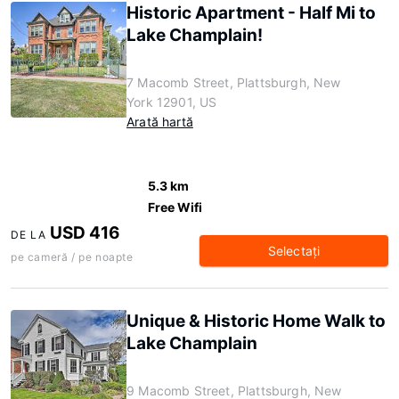
Historic Apartment - Half Mi to
Lake Champlain!
7 Macomb Street, Plattsburgh, New
York 12901, US
Arată hartă
5.3 km
Free Wifi
USD 416
DE LA
Selectaţi
pe cameră / pe noapte
Unique & Historic Home Walk to
Lake Champlain
9 Macomb Street, Plattsburgh, New