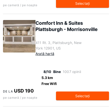
Selectaţi
pe cameră / pe noapte
Comfort Inn & Suites
Plattsburgh - Morrisonville
411 Rt. 3, Plattsburgh, New
York 12901, US
Arată hartă
8/10
Bine
1007 opinii
5.3 km
Free Wifi
USD 190
DE LA
Selectaţi
pe cameră / pe noapte