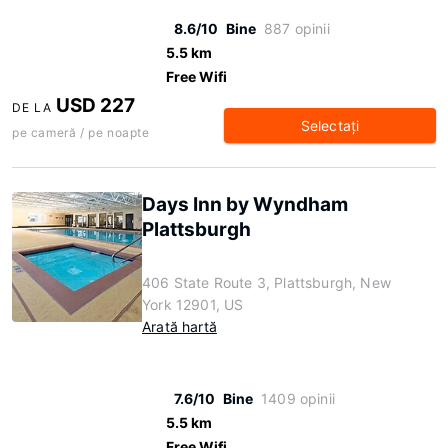
8.6/10
Bine
887 opinii
5.5 km
Free Wifi
USD 227
DE LA
Selectaţi
pe cameră / pe noapte
Days Inn by Wyndham
Plattsburgh
406 State Route 3, Plattsburgh, New
York 12901, US
Arată hartă
7.6/10
Bine
1409 opinii
5.5 km
Free Wifi