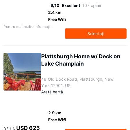
9/10
Excellent
107 opinii
2.4 km
Free Wifi
Pentru mai multe informaţii:
Selectaţi
Plattsburgh Home w/ Deck on
Lake Champlain
48 Old Dock Road, Plattsburgh, New
York 12901, US
Arată hartă
2.9 km
Free Wifi
USD 625
DE LA