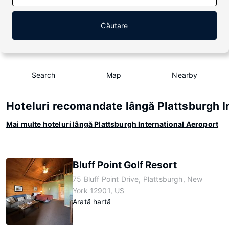
Căutare
Search
Map
Nearby
Hoteluri recomandate lângă Plattsburgh I
Mai multe hoteluri lângă Plattsburgh International Aeroport
Bluff Point Golf Resort
75 Bluff Point Drive, Plattsburgh, New
York 12901, US
Arată hartă