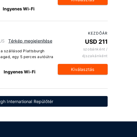
Ingyenes Wi-Fi
KEZDŐÁR
 US
Térkép megjelenítése
USD 211
szobánként /
 a szállásod Plattsburgh
éjszakánként
magad, egy 5 perces autóútra
Kiválasztás
Ingyenes Wi-Fi
rgh International Repülőtér