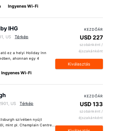
m
Ingyenes Wi-Fi
 by IHG
KEZDŐÁR
01, US
Térkép
USD 227
szobánként /
éjszakánként
ató ez a helyi Holiday Inn
yedben, ahonnan egy 4
Kiválasztás
Ingyenes Wi-Fi
gh
KEZDŐÁR
2901, US
Térkép
USD 133
szobánként /
éjszakánként
ttsburgh szívében nyújt
ől, mint pl. Champlain Centre...
Kiválasztás