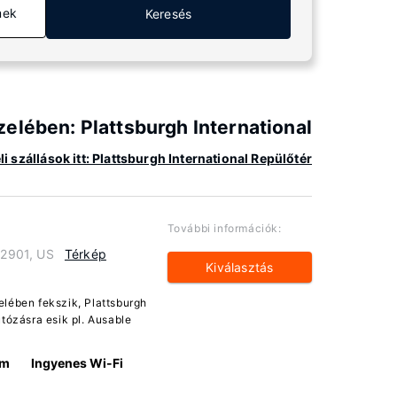
mek
Keresés
zelében: Plattsburgh International
 szállások itt: Plattsburgh International Repülőtér
További információk:
12901, US
Térkép
Kiválasztás
zelében fekszik, Plattsburgh
tózásra esik pl. Ausable
km
Ingyenes Wi-Fi