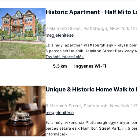
Historic Apartment - Half Mi to 
7 Macomb Street, Plattsburgh, New York 12
megjelenítése
Ez a helyi apartman Plattsburgh egyik olyan pon
5 perces sétára esik Hamilton Street Park vagy 
További Információk
5.3 km
Ingyenes Wi-Fi
Unique & Historic Home Walk to
9 Macomb Street, Plattsburgh, New York 12
megjelenítése
Ez a helyi víkendház Plattsburgh egyik olyan po
perces sétára esik Hamilton Street Park, ill. 5 pe
Információk