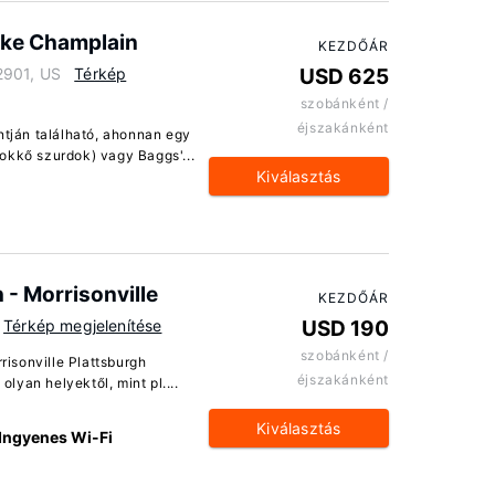
ake Champlain
KEZDŐÁR
2901, US
Térkép
USD 625
szobánként /
éjszakánként
ntján található, ahonnan egy
okkő szurdok) vagy Baggs'...
Kiválasztás
 - Morrisonville
KEZDŐÁR
Térkép megjelenítése
USD 190
szobánként /
risonville Plattsburgh
éjszakánként
olyan helyektől, mint pl....
Kiválasztás
Ingyenes Wi-Fi