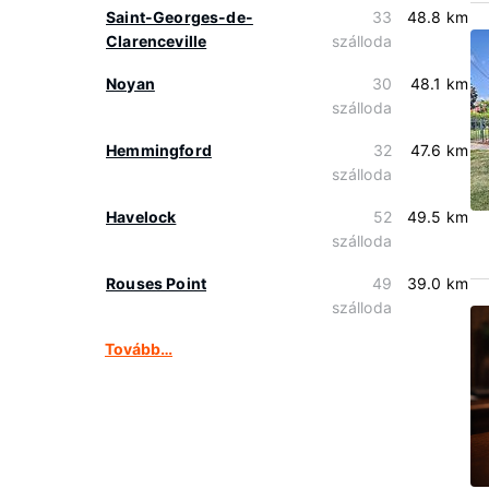
Saint-Georges-de-
33
48.8 km
Clarenceville
szálloda
Noyan
30
48.1 km
szálloda
Hemmingford
32
47.6 km
szálloda
Havelock
52
49.5 km
szálloda
Rouses Point
49
39.0 km
szálloda
Tovább…