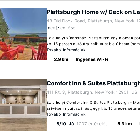
Plattsburgh Home w/ Deck on L
48 Old Dock Road, Plattsburgh, New York 1
megjelenítése
Ez a helyi víkendház Plattsburgh egyik olyan po
kb. 15 perces autóútra esik Ausable Chasm (hom
További Információk
2.9 km
Ingyenes Wi-Fi
Comfort Inn & Suites Plattsburgh
411 Rt. 3, Plattsburgh, New York 12901, US
Ez a helyi Comfort Inn & Suites Plattsburgh - Mor
szívében nyújt szállást, egy kb. 15 preces sétára 
További Információk
8/10
Jó
1007 értékelés
5.3 km