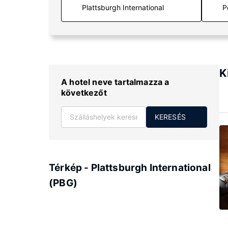
P
K
A hotel neve tartalmazza a
következőt
KERESÉS
Térkép - Plattsburgh International
(PBG)