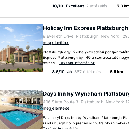
10/10
Excellent
2 értékelés
5.3 k
Holiday Inn Express Plattsburgh
8 Everleth Drive, Plattsburgh, New York 129
megjelenítése
Plattsburgh egy jó elhelyezkedésű pontján találh
Express Plattsburgh by IHG a szórakoztató neg
perces...
További Információk
8.6/10
Jó
887 értékelés
5.5 km
Days Inn by Wyndham Plattsbur
406 State Route 3, Plattsburgh, New York 1
megjelenítése
Ez a helyi Days Inn by Wyndham Plattsburgh Pla
szállást, egy kb. 5 preces autóútra olyan helyekt
További Információk