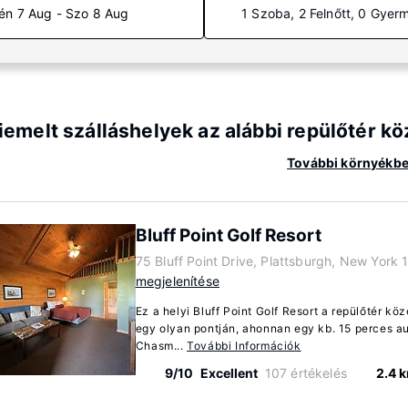
én 7 Aug - Szo 8 Aug
1 Szoba, 2 Felnőtt, 0 Gyer
iemelt szálláshelyek az alábbi repülőtér kö
További környékbeli
Bluff Point Golf Resort
75 Bluff Point Drive, Plattsburgh, New York 
megjelenítése
Ez a helyi Bluff Point Golf Resort a repülőtér kö
egy olyan pontján, ahonnan egy kb. 15 perces au
Chasm...
További Információk
9/10
Excellent
107 értékelés
2.4 