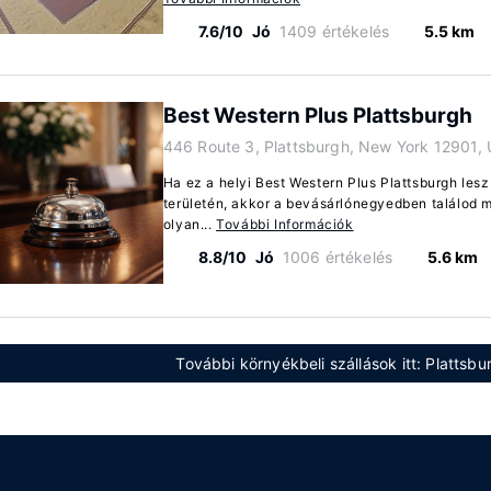
7.6/10
Jó
1409 értékelés
5.5 km
Best Western Plus Plattsburgh
446 Route 3, Plattsburgh, New York 12901,
Ha ez a helyi Best Western Plus Plattsburgh lesz
területén, akkor a bevásárlónegyedben találod 
olyan...
További Információk
8.8/10
Jó
1006 értékelés
5.6 km
További környékbeli szállások itt: Plattsbu