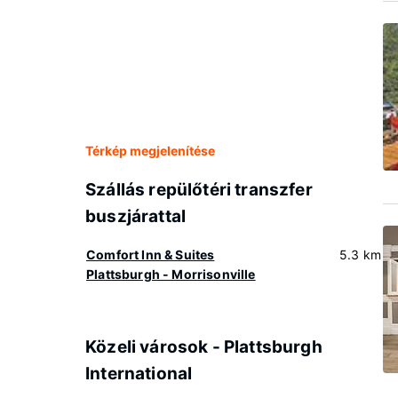
Térkép megjelenítése
Szállás repülőtéri transzfer
buszjárattal
Comfort Inn & Suites
5.3 km
Plattsburgh - Morrisonville
Közeli városok - Plattsburgh
International