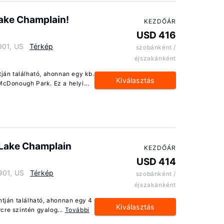
Lake Champlain!
KEZDŐÁR
USD 416
901, US
Térkép
szobánként /
éjszakánként
tján található, ahonnan egy kb.
Kiválasztás
McDonough Park. Ez a helyi...
 Lake Champlain
KEZDŐÁR
USD 414
901, US
Térkép
szobánként /
éjszakánként
ntján található, ahonnan egy 4
Kiválasztás
rcre szintén gyalog...
További