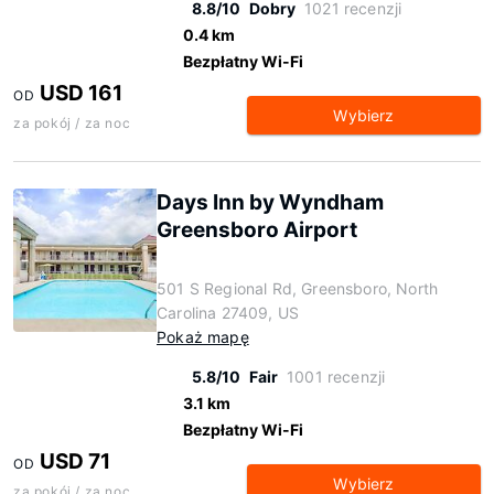
8.8/10
Dobry
1021 recenzji
0.4 km
Bezpłatny Wi-Fi
USD 161
OD
Wybierz
za pokój / za noc
Days Inn by Wyndham
Greensboro Airport
501 S Regional Rd, Greensboro, North
Carolina 27409, US
Pokaż mapę
5.8/10
Fair
1001 recenzji
3.1 km
Bezpłatny Wi-Fi
USD 71
OD
Wybierz
za pokój / za noc