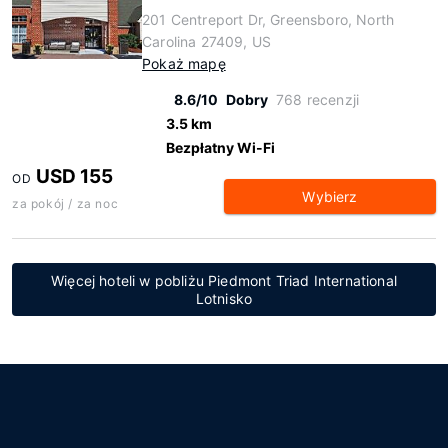
201 Centreport Dr, Greensboro, North
Carolina 27409, US
Pokaż mapę
8.6/10
Dobry
768 recenzji
3.5 km
Bezpłatny Wi-Fi
USD 155
OD
Wybierz
za pokój / za noc
Więcej hoteli w pobliżu Piedmont Triad International
Lotnisko