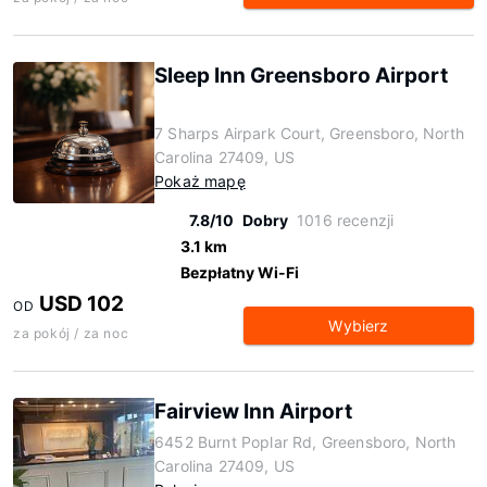
Sleep Inn Greensboro Airport
7 Sharps Airpark Court, Greensboro, North
Carolina 27409, US
Pokaż mapę
7.8/10
Dobry
1016 recenzji
3.1 km
Bezpłatny Wi-Fi
USD 102
OD
Wybierz
za pokój / za noc
Fairview Inn Airport
6452 Burnt Poplar Rd, Greensboro, North
Carolina 27409, US