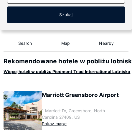
Szukaj
Search
Map
Nearby
Rekomendowane hotele w pobliżu lotniska
Więcej hoteli w pobliżu Piedmont Triad International Lotnisko
Marriott Greensboro Airport
1 Marriott Dr, Greensboro, North
Carolina 27409, US
Pokaż mapę