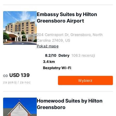
Embassy Suites by Hilton
Greensboro Airport
204 Centreport Dr, Greensboro, North
Carolina 27409, US
Pokaż mapę
8.2/10
Dobry
1063 recenzji
3.4 km
Bezpłatny Wi-Fi
USD 139
OD
Wybierz
za pokój / za noc
Homewood Suites by Hilton
Greensboro