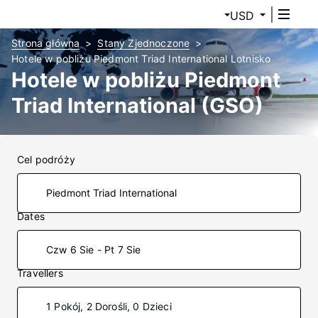
USD
Strona główna
Stany Zjednoczone
Hotele w pobliżu Piedmont Triad International Lotnisko
Hotele w pobliżu Piedmont
Triad International (GSO)
Cel podróży
Dates
Czw 6 Sie - Pt 7 Sie
Travellers
1 Pokój, 2 Dorośli, 0 Dzieci