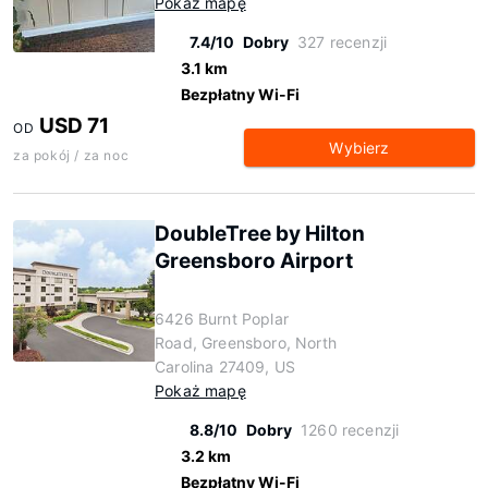
Pokaż mapę
7.4/10
Dobry
327 recenzji
3.1 km
Bezpłatny Wi-Fi
USD 71
OD
Wybierz
za pokój / za noc
DoubleTree by Hilton
Greensboro Airport
6426 Burnt Poplar
Road, Greensboro, North
Carolina 27409, US
Pokaż mapę
8.8/10
Dobry
1260 recenzji
3.2 km
Bezpłatny Wi-Fi