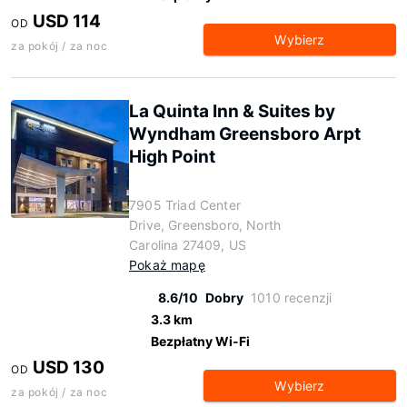
USD 114
OD
Wybierz
za pokój / za noc
La Quinta Inn & Suites by
Wyndham Greensboro Arpt
High Point
7905 Triad Center
Drive, Greensboro, North
Carolina 27409, US
Pokaż mapę
8.6/10
Dobry
1010 recenzji
3.3 km
Bezpłatny Wi-Fi
USD 130
OD
Wybierz
za pokój / za noc