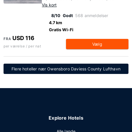
Vis kort
8/10
Godt
568 anmeldelser
4.7 km
Gratis Wi-Fi
USD 116
FRA
Vælg
per værelse / per nat
Flere hoteller nær Owensboro Daviess County Lufthavn
Explore Hotels
Alle lande