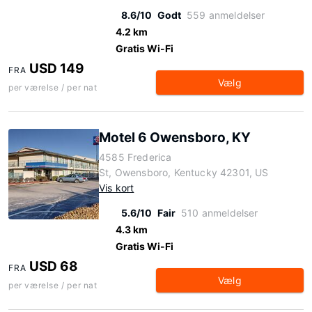
8.6/10
Godt
559 anmeldelser
4.2 km
Gratis Wi-Fi
USD 149
FRA
Vælg
per værelse / per nat
Motel 6 Owensboro, KY
4585 Frederica
St, Owensboro, Kentucky 42301, US
Vis kort
5.6/10
Fair
510 anmeldelser
4.3 km
Gratis Wi-Fi
USD 68
FRA
Vælg
per værelse / per nat