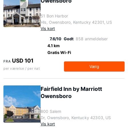
Owensboro
51 Bon Harbor
Hls, Owensboro, Kentucky 42301, US
Vis kort
7.6/10
Godt
858 anmeldelser
4.1 km
Gratis Wi-Fi
USD 101
FRA
Vælg
per værelse / per nat
Fairfield Inn by Marriott
Owensboro
800 Salem
Dr, Owensboro, Kentucky 42303, US
Vis kort