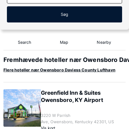
Søg
Search
Map
Nearby
Fremhævede hoteller nær Owensboro Da
Flere hoteller nær Owensboro Daviess County Lufthavn
Greenfield Inn & Suites
Owensboro, KY Airport
3220 W Parrish
Ave, Owensboro, Kentucky 42301, US
Vis kort