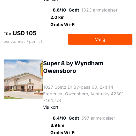
8.6/10
Godt
1023 anmeldelser
2.0 km
Gratis Wi-Fi
USD 105
FRA
Vælg
per værelse / per nat
Super 8 by Wyndham
Owensboro
1027 Goetz Dr By-pass 60, Exit 14
Frederica, Owensboro, Kentucky 42301-
7461, US
Vis kort
8.4/10
Godt
597 anmeldelser
3.9 km
Gratis Wi-Fi