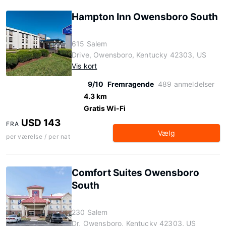
Hampton Inn Owensboro South
615 Salem
Drive, Owensboro, Kentucky 42303, US
Vis kort
9/10
Fremragende
489 anmeldelser
4.3 km
Gratis Wi-Fi
USD 143
FRA
Vælg
per værelse / per nat
Comfort Suites Owensboro
South
230 Salem
Dr, Owensboro, Kentucky 42303, US