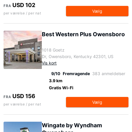
USD 102
FRA
Vælg
per værelse / per nat
Best Western Plus Owensboro
1018 Goetz
Dr, Owensboro, Kentucky 42301, US
Vis kort
9/10
Fremragende
383 anmeldelser
3.9 km
Gratis Wi-Fi
USD 156
FRA
Vælg
per værelse / per nat
Wingate by Wyndham