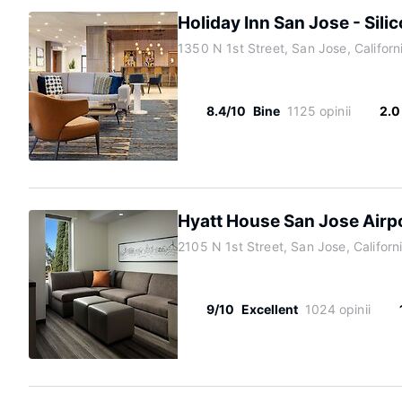
Holiday Inn San Jose - Sili
1350 N 1st Street, San Jose, Califor
8.4/10
Bine
1125 opinii
2.0
Hyatt House San Jose Airp
2105 N 1st Street, San Jose, Califor
9/10
Excellent
1024 opinii