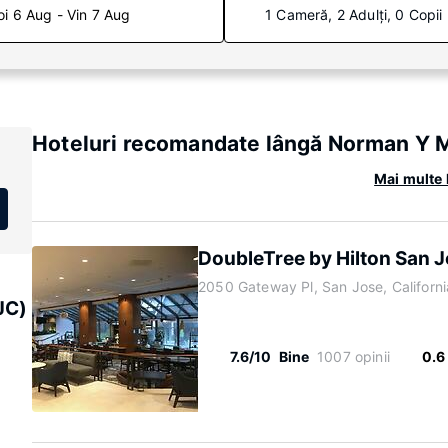
oi 6 Aug - Vin 7 Aug
1 Cameră, 2 Adulți, 0 Copii
Hoteluri recomandate lângă Norman Y 
Mai multe 
DoubleTree by Hilton San 
2050 Gateway Pl, San Jose, Californ
JC)
7.6/10
Bine
1007 opinii
0.6