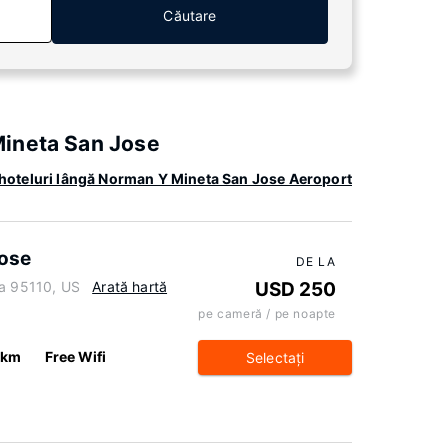
Căutare
Mineta San Jose
hoteluri lângă Norman Y Mineta San Jose Aeroport
Jose
DE LA
ia 95110, US
Arată hartă
USD 250
pe cameră / pe noapte
 km
Free Wifi
Selectaţi