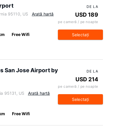
rport
DE LA
rnia 95110, US
Arată hartă
USD 189
pe cameră / pe noapte
 km
Free Wifi
Selectaţi
es San Jose Airport by
DE LA
USD 214
pe cameră / pe noapte
nia 95131, US
Arată hartă
Selectaţi
 km
Free Wifi