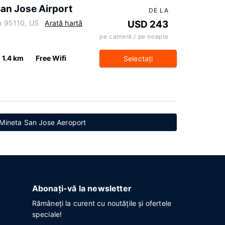
San Jose Airport
DE LA
ia 95110, US
Arată hartă
USD 243
pe cameră / pe noapte
1.4 km
Free Wifi
Selectaţi
 Mineta San Jose Aeroport
Abonați-vă la newsletter
Rămâneți la curent cu noutățile și ofertele
speciale!