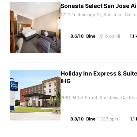
Sonesta Select San Jose Ai
1727 Technology Dr, San Jose, Califo
8.6/10
Bine
1916 opinii
1.1
Holiday Inn Express & Suit
IHG
2080 N 1st Street, San Jose, Califor
8.8/10
Bine
1307 opinii
1.1