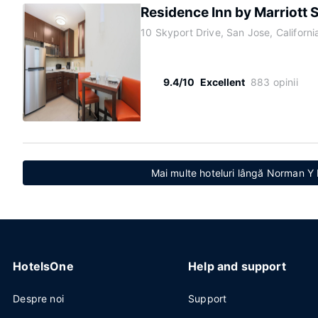
Residence Inn by Marriott 
10 Skyport Drive, San Jose, Californ
9.4/10
Excellent
883 opinii
Mai multe hoteluri lângă Norman Y
HotelsOne
Help and support
Despre noi
Support