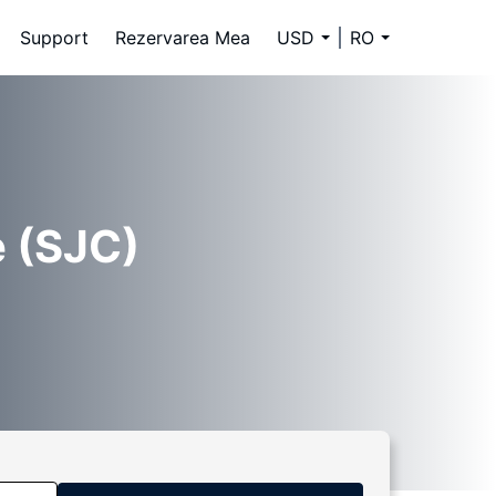
Support
Rezervarea Mea
USD
RO
e (SJC)