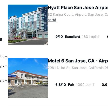
Hyatt Place San Jose Airpo
82 Karina Court, Airport, San Jose, C
hartă
9/10
Excellent
1631 opinii
la
8 km
Motel 6 San Jose, CA - Air
.2 km
2081 N 1st St, San Jose, California 
.4 km
6.8/10
Fair
1000 opinii
0.9