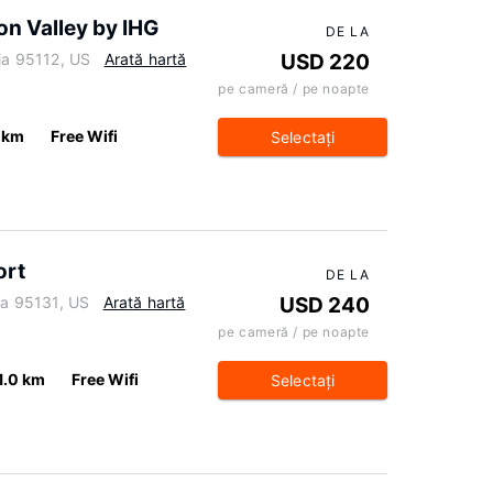
con Valley by IHG
DE LA
nia 95112, US
Arată hartă
USD 220
pe cameră / pe noapte
 km
Free Wifi
Selectaţi
ort
DE LA
nia 95131, US
Arată hartă
USD 240
pe cameră / pe noapte
1.0 km
Free Wifi
Selectaţi