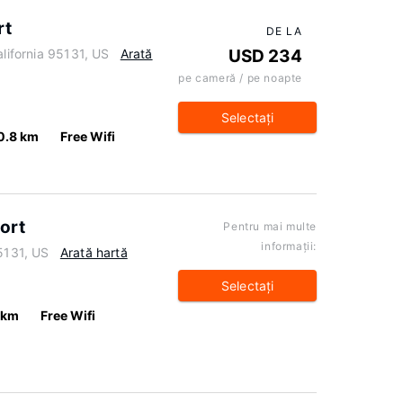
rt
DE LA
alifornia 95131, US
Arată
USD 234
pe cameră / pe noapte
Selectaţi
0.8 km
Free Wifi
port
Pentru mai multe
informaţii:
95131, US
Arată hartă
Selectaţi
 km
Free Wifi