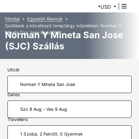
USD
Főoldal
Egyesült Államok
Szállások a következő tereptárgy közelében: Norman Y
Norman Y Mineta San Jose
Mineta San Jose Repülőtér
(SJC) Szállás
Uticél
Dates
Szo 8 Aug - Vas 9 Aug
Travellers
1 Szoba, 2 Felnőtt, 0 Gyermek