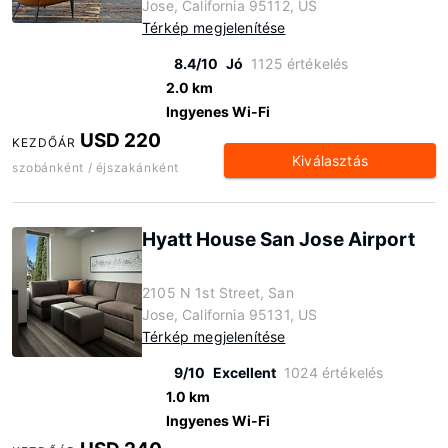
Jose, California 95112, US
Térkép megjelenítése
8.4/10
Jó
1125 értékelés
2.0 km
Ingyenes Wi-Fi
USD 220
KEZDŐÁR
Kiválasztás
szobánként / éjszakánként
Hyatt House San Jose Airport
2105 N 1st Street, San
Jose, California 95131, US
Térkép megjelenítése
9/10
Excellent
1024 értékelés
1.0 km
Ingyenes Wi-Fi