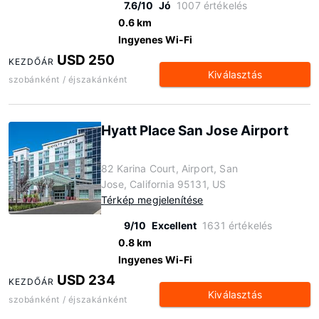
7.6/10
Jó
1007 értékelés
0.6 km
Ingyenes Wi-Fi
USD 250
KEZDŐÁR
Kiválasztás
szobánként / éjszakánként
Hyatt Place San Jose Airport
82 Karina Court, Airport, San
Jose, California 95131, US
Térkép megjelenítése
9/10
Excellent
1631 értékelés
0.8 km
Ingyenes Wi-Fi
USD 234
KEZDŐÁR
Kiválasztás
szobánként / éjszakánként