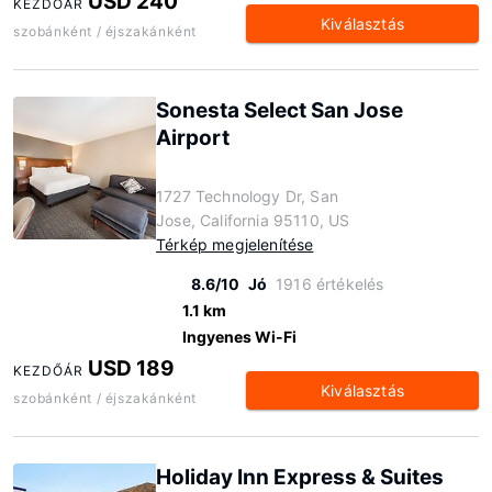
USD 240
KEZDŐÁR
Kiválasztás
szobánként / éjszakánként
Sonesta Select San Jose
Airport
1727 Technology Dr, San
Jose, California 95110, US
Térkép megjelenítése
8.6/10
Jó
1916 értékelés
1.1 km
Ingyenes Wi-Fi
USD 189
KEZDŐÁR
Kiválasztás
szobánként / éjszakánként
Holiday Inn Express & Suites