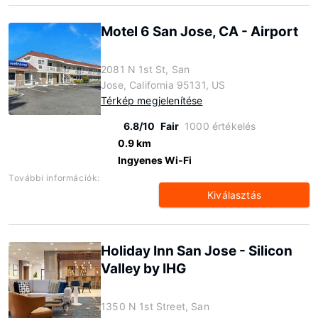
Motel 6 San Jose, CA - Airport
2081 N 1st St, San
Jose, California 95131, US
Térkép megjelenítése
6.8/10
Fair
1000 értékelés
0.9 km
Ingyenes Wi-Fi
További információk:
Kiválasztás
Holiday Inn San Jose - Silicon
Valley by IHG
1350 N 1st Street, San