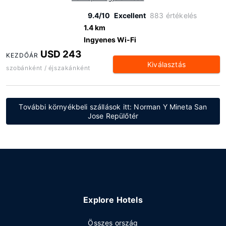
9.4/10
Excellent
883 értékelés
1.4 km
Ingyenes Wi-Fi
USD 243
KEZDŐÁR
Kiválasztás
szobánként / éjszakánként
További környékbeli szállások itt: Norman Y Mineta San
Jose Repülőtér
Explore Hotels
Összes ország