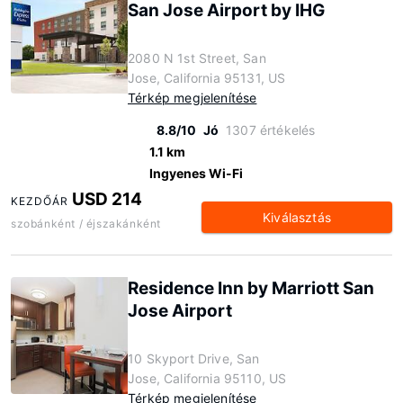
San Jose Airport by IHG
2080 N 1st Street, San
Jose, California 95131, US
Térkép megjelenítése
8.8/10
Jó
1307 értékelés
1.1 km
Ingyenes Wi-Fi
USD 214
KEZDŐÁR
Kiválasztás
szobánként / éjszakánként
Residence Inn by Marriott San
Jose Airport
10 Skyport Drive, San
Jose, California 95110, US
Térkép megjelenítése