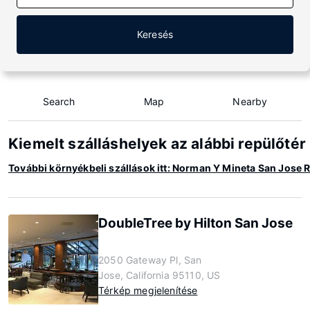
Keresés
Search
Map
Nearby
Kiemelt szálláshelyek az alábbi repülőté
További környékbeli szállások itt: Norman Y Mineta San Jose 
DoubleTree by Hilton San Jose
2050 Gateway Pl, San
Jose, California 95110, US
Térkép megjelenítése