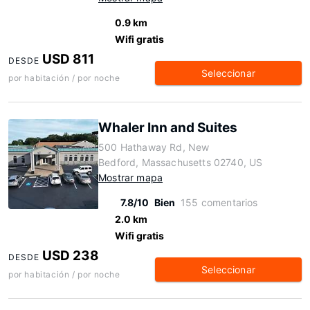
0.9 km
Wifi gratis
USD 811
DESDE
Seleccionar
por habitación / por noche
Whaler Inn and Suites
500 Hathaway Rd, New
Bedford, Massachusetts 02740, US
Mostrar mapa
7.8/10
Bien
155 comentarios
2.0 km
Wifi gratis
USD 238
DESDE
Seleccionar
por habitación / por noche