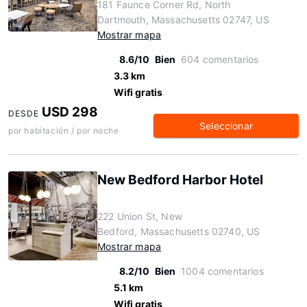
181 Faunce Corner Rd, North
Dartmouth, Massachusetts 02747, US
Mostrar mapa
8.6/10
Bien
604 comentarios
3.3 km
Wifi gratis
USD 298
DESDE
Seleccionar
por habitación / por noche
New Bedford Harbor Hotel
222 Union St, New
Bedford, Massachusetts 02740, US
Mostrar mapa
8.2/10
Bien
1004 comentarios
5.1 km
Wifi gratis