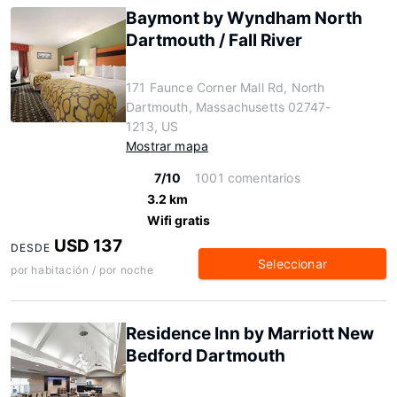
Baymont by Wyndham North
Dartmouth / Fall River
171 Faunce Corner Mall Rd, North
Dartmouth, Massachusetts 02747-
1213, US
Mostrar mapa
7/10
1001 comentarios
3.2 km
Wifi gratis
USD 137
DESDE
Seleccionar
por habitación / por noche
Residence Inn by Marriott New
Bedford Dartmouth