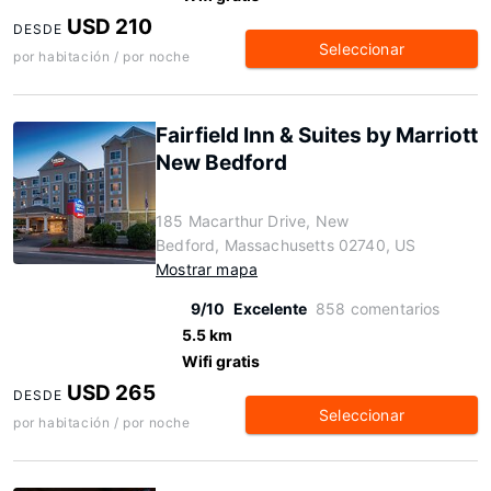
USD 210
DESDE
Seleccionar
por habitación / por noche
Fairfield Inn & Suites by Marriott
New Bedford
185 Macarthur Drive, New
Bedford, Massachusetts 02740, US
Mostrar mapa
9/10
Excelente
858 comentarios
5.5 km
Wifi gratis
USD 265
DESDE
Seleccionar
por habitación / por noche