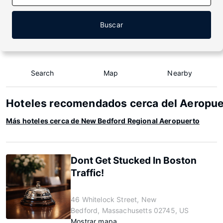
Buscar
Search
Map
Nearby
Hoteles recomendados cerca del Aeropue
Más hoteles cerca de New Bedford Regional Aeropuerto
Dont Get Stucked In Boston
Traffic!
46 Whitelock Street, New
Bedford, Massachusetts 02745, US
Mostrar mapa