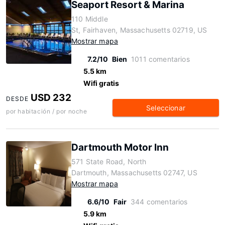
Seaport Resort & Marina
110 Middle
St, Fairhaven, Massachusetts 02719, US
Mostrar mapa
7.2/10
Bien
1011 comentarios
5.5 km
Wifi gratis
USD 232
DESDE
Seleccionar
por habitación / por noche
Dartmouth Motor Inn
571 State Road, North
Dartmouth, Massachusetts 02747, US
Mostrar mapa
6.6/10
Fair
344 comentarios
5.9 km