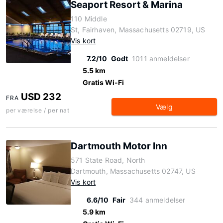
Seaport Resort & Marina
110 Middle
St, Fairhaven, Massachusetts 02719, US
Vis kort
7.2/10
Godt
1011 anmeldelser
5.5 km
Gratis Wi-Fi
USD 232
FRA
Vælg
per værelse / per nat
Dartmouth Motor Inn
571 State Road, North
Dartmouth, Massachusetts 02747, US
Vis kort
6.6/10
Fair
344 anmeldelser
5.9 km