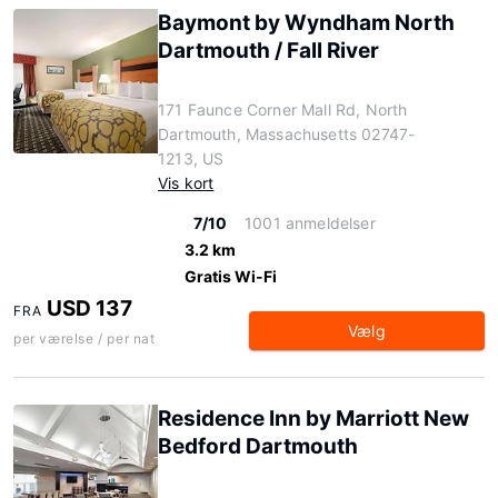
Baymont by Wyndham North
Dartmouth / Fall River
171 Faunce Corner Mall Rd, North
Dartmouth, Massachusetts 02747-
1213, US
Vis kort
7/10
1001 anmeldelser
3.2 km
Gratis Wi-Fi
USD 137
FRA
Vælg
per værelse / per nat
Residence Inn by Marriott New
Bedford Dartmouth