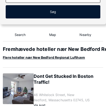
Søg
Search
Map
Nearby
Fremhævede hoteller nær New Bedford R
Flere hoteller nær New Bedford Regional Lufthavn
Dont Get Stucked In Boston
Traffic!
46 Whitelock Street, New
Bedford, Massachusetts 02745, US
Vis kort