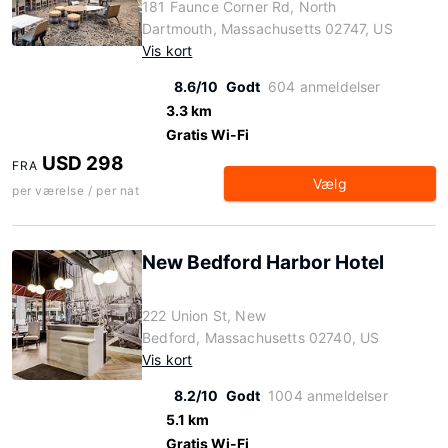
181 Faunce Corner Rd, North
Dartmouth, Massachusetts 02747, US
Vis kort
8.6/10
Godt
604 anmeldelser
3.3 km
Gratis Wi-Fi
USD 298
FRA
Vælg
per værelse / per nat
New Bedford Harbor Hotel
222 Union St, New
Bedford, Massachusetts 02740, US
Vis kort
8.2/10
Godt
1004 anmeldelser
5.1 km
Gratis Wi-Fi