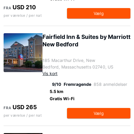
USD 210
FRA
Vælg
per værelse / per nat
Fairfield Inn & Suites by Marriott
New Bedford
185 Macarthur Drive, New
Bedford, Massachusetts 02740, US
Vis kort
9/10
Fremragende
858 anmeldelser
5.5 km
Gratis Wi-Fi
USD 265
FRA
Vælg
per værelse / per nat