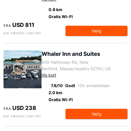
0.9 km
Gratis Wi-Fi
USD 811
FRA
Vælg
per værelse / per nat
Whaler Inn and Suites
500 Hathaway Rd, New
Bedford, Massachusetts 02740, US
Vis kort
7.8/10
Godt
155 anmeldelser
2.0 km
Gratis Wi-Fi
USD 238
FRA
Vælg
per værelse / per nat